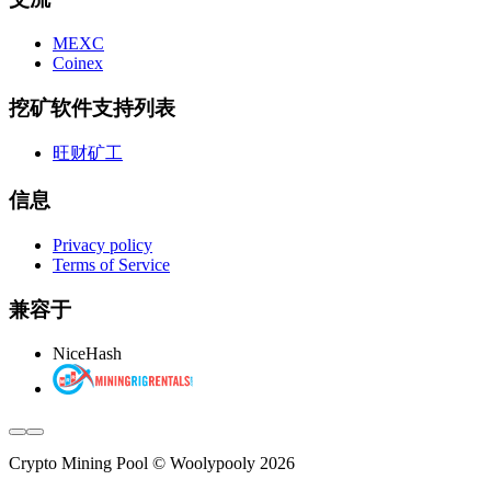
MEXC
Coinex
挖矿软件支持列表
旺财矿工
信息
Privacy policy
Terms of Service
兼容于
NiceHash
Crypto Mining Pool © Woolypooly 2026