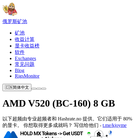
俄罗斯
矿池
矿池
收益计算
显卡收益榜
软件
Exchanges
常见问题
Blog
RigsMonitor
🇨🇳
简体中文
AMD V520 (BC-160) 8 GB
以下超频由专​​业超频者和 Hashrate.no 提供。它们适用于 80%
的显卡。 你想取得更多成就吗？ 写信给他们 -
t.me/kjoyme