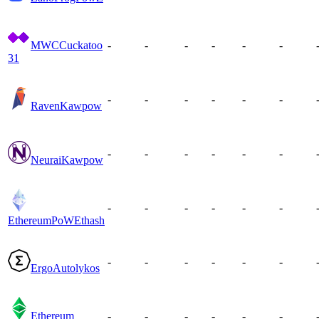
MWC
Cuckatoo
-
-
-
-
-
-
31
-
-
-
-
-
-
Raven
Kawpow
-
-
-
-
-
-
Neurai
Kawpow
-
-
-
-
-
-
EthereumPoW
Ethash
-
-
-
-
-
-
Ergo
Autolykos
Ethereum
-
-
-
-
-
-