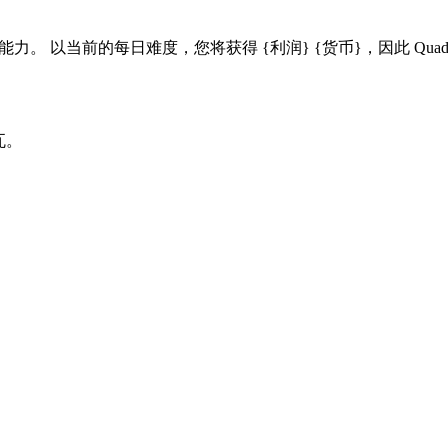
算能力。 以当前的每日难度，您将获得 {利润} {货币}，因此 Quadro RT
 瓦。