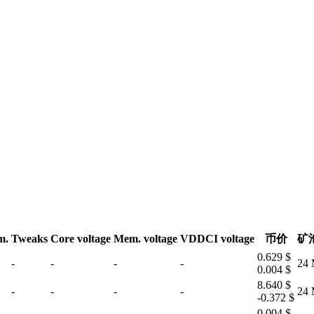
m.
Tweaks
Core voltage
Mem. voltage
VDDCI voltage
币价
矿
0.629 $
-
-
-
-
24 
0.004 $
8.640 $
-
-
-
-
24 
-0.372 $
0.004 $