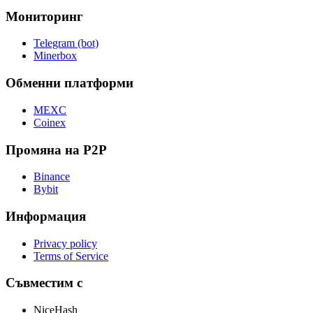
Мониторинг
Telegram (bot)
Minerbox
Обменни платформи
MEXC
Coinex
Промяна на P2P
Binance
Bybit
Информация
Privacy policy
Terms of Service
Съвместим с
NiceHash