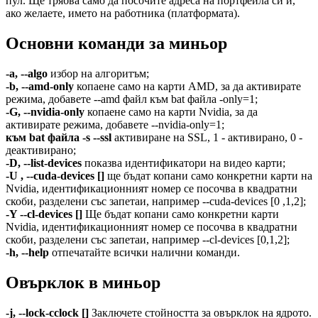
пул. Ще трябва само да посочите адреса на портфейла си и,
ако желаете, името на работника (платформата).
Основни команди за миньор
-a, --algo
избор на алгоритъм;
-b, --amd-only
копаене само на карти AMD, за да активирате
режима, добавете --amd файл към bat файла -only=1;
-G, --nvidia-only
копаене само на карти Nvidia, за да
активирате режима, добавете --nvidia-only=1;
към bat файла -s --ssl
активиране на SSL, 1 - активирано, 0 -
деактивирано;
-D, --list-devices
показва идентификатори на видео карти;
-U , --cuda-devices []
ще бъдат копани само конкретни карти на
Nvidia, идентификационният номер се посочва в квадратни
скоби, разделени със запетаи, например --cuda-devices [0 ,1,2];
-Y --cl-devices []
Ще бъдат копани само конкретни карти
Nvidia, идентификационният номер се посочва в квадратни
скоби, разделени със запетаи, например --cl-devices [0,1,2];
-h, --help
отпечатайте всички налични команди.
Овърклок в миньор
-j, --lock-cclock []
Заключете стойността за овърклок на ядрото.