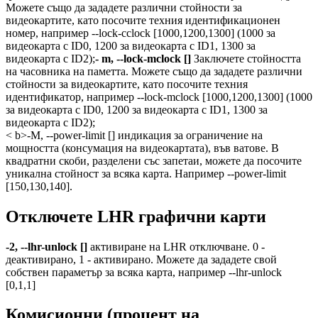
Можете също да зададете различни стойности за
видеокартите, като посочите техния идентификационен
номер, например --lock-cclock [1000,1200,1300] (1000 за
видеокарта с ID0, 1200 за видеокарта с ID1, 1300 за
видеокарта с ID2);
- m, --lock-mclock []
Заключете стойността
на часовника на паметта. Можете също да зададете различни
стойности за видеокартите, като посочите техния
идентификатор, например --lock-mclock [1000,1200,1300] (1000
за видеокарта с ID0, 1200 за видеокарта с ID1, 1300 за
видеокарта с ID2);
< b>-M, --power-limit [] индикация за ограничение на
мощността (консумация на видеокартата), във ватове. В
квадратни скоби, разделени със запетаи, можете да посочите
уникална стойност за всяка карта. Например --power-limit
[150,130,140].
Отключете LHR графични карти
-2, --lhr-unlock []
активиране на LHR отключване. 0 -
деактивирано, 1 - активирано. Можете да зададете свой
собствен параметър за всяка карта, например --lhr-unlock
[0,1,1]
Комисионни (процент на