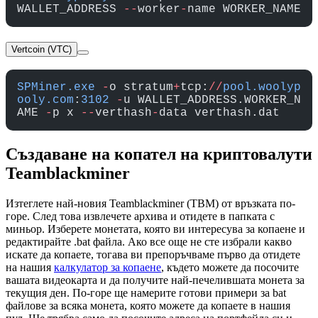
WALLET_ADDRESS 
--
worker
-
name WORKER_NAME
Vertcoin (VTC)
SPMiner.exe
 -
o stratum
+
tcp:
//
pool.woolyp
ooly.com
:
3102
 -
u WALLET_ADDRESS.WORKER_N
AME 
-
p x 
--
verthash
-
data verthash.dat
Създаване на копател на криптовалути
Teamblackminer
Изтеглете най-новия Teamblackminer (TBM) от връзката по-
горе. След това извлечете архива и отидете в папката с
миньор. Изберете монетата, която ви интересува за копаене и
редактирайте .bat файла. Ако все още не сте избрали какво
искате да копаете, тогава ви препоръчваме първо да отидете
на нашия
калкулатор за копаене
, където можете да посочите
вашата видеокарта и да получите най-печелившата монета за
текущия ден. По-горе ще намерите готови примери за bat
файлове за всяка монета, която можете да копаете в нашия