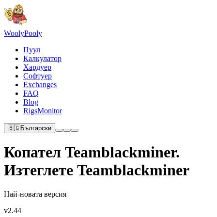
Wooly
Pooly
Пуул
Калкулатор
Хардуер
Софтуер
Exchanges
FAQ
Blog
RigsMonitor
🇧🇬
Български
Копател Teamblackminer.
Изтеглете Teamblackminer
Най-новата версия
v2.44