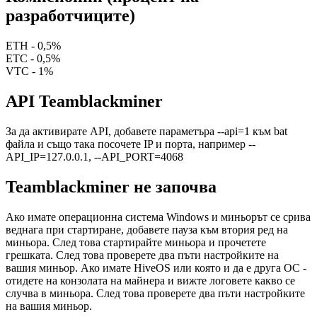
разработчиците)
ETH - 0,5%
ETC - 0,5%
VTC - 1%
API Teamblackminer
За да активирате API, добавете параметъра --api=1 към bat
файла и също така посочете IP и порта, например --
API_IP=127.0.0.1, --API_PORT=4068
Teamblackminer не започва
Ако имате операционна система Windows и миньорът се срива
веднага при стартиране, добавете пауза към втория ред на
миньора. След това стартирайте миньора и прочетете
грешката. След това проверете два пъти настройките на
вашия миньор. Ако имате HiveOS или която и да е друга ОС -
отидете на конзолата на майнера и вижте логовете какво се
случва в миньора. След това проверете два пъти настройките
на вашия миньор.