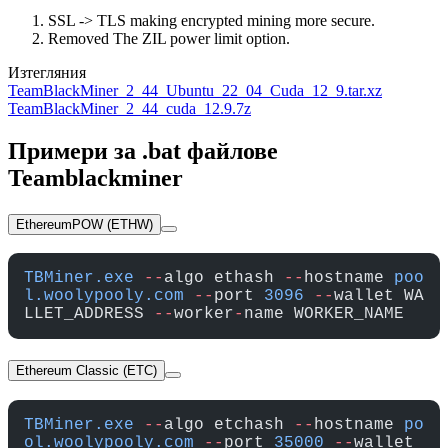
SSL -> TLS making encrypted mining more secure.
Removed The ZIL power limit option.
Изтегляния
TeamBlackMiner_2_44_Ubuntu_22_04_Cuda_12_9.tar.xz
TeamBlackMiner_2_44_cuda_12.9.7z
Примери за .bat файлове
Teamblackminer
EthereumPOW (ETHW)
TBMiner.exe
 --
algo ethash 
--
hostname 
poo
l.woolypooly.com
 --
port 
3096
 --
wallet WA
LLET_ADDRESS 
--
worker
-
name WORKER_NAME
Ethereum Classic (ETC)
TBMiner.exe
 --
algo etchash 
--
hostname 
po
ol.woolypooly.com
 --
port 
35000
 --
wallet 