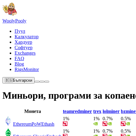
Wooly
Pooly
Пуул
Калкулатор
Хардуер
Софтуер
Exchanges
FAQ
Blog
RigsMonitor
🇧🇬
Български
Миньори, програми за копаен
Монета
teamredminer
trex
lolminer
bzmine
1%
1%
0.7%
0.5%
EthereumPoW
Ethash
1%
1%
0.7%
0.5%