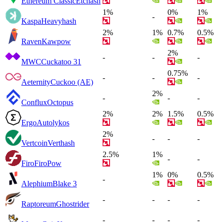
Ethereum Classic
Etchash
1%
0%
1%
-
Kaspa
Heavyhash
2%
1%
0.7%
0.5%
Raven
Kawpow
2%
-
-
-
MWC
Cuckatoo 31
0.75%
-
-
-
Aeternity
Cuckoo (AE)
2%
-
-
-
Conflux
Octopus
2%
2%
1.5%
0.5%
Ergo
Autolykos
2%
-
-
-
Vertcoin
Verthash
2.5%
1%
-
-
Firo
FiroPow
1%
0%
0.5%
-
Alephium
Blake 3
-
-
-
-
Raptoreum
Ghostrider
-
-
-
-