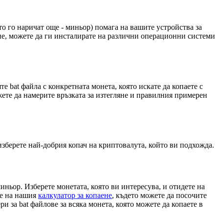
о го наричат ​​още - миньор) помага на вашите устройства за
ене, можете да ги инсталирате на различни операционни системи
е bat файла с конкретната монета, която искате да копаете с
жете да намерите връзката за изтегляне и правилния примерен
изберете най-добрия копач на криптовалута, който ви подхожда.
иньор. Изберете монетата, която ви интересува, и отидете на
те на нашия
калкулатор за копаене
, където можете да посочите
 за bat файлове за всяка монета, която можете да копаете в