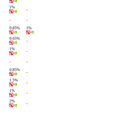
1%
-
-
-
0.85%
1%
0.65%
-
1%
-
-
-
0.85%
-
1.5%
-
1%
-
2%
-