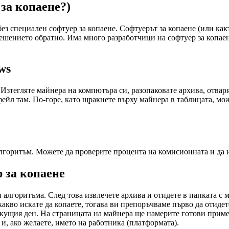
за копаене?)
ез специален софтуер за копаене. Софтуерът за копаене (или какт
 решението обратно. Има много разработчици на софтуер за копа
ws
Изтегляте майнера на компютъра си, разопаковате архива, отварят
фейл там. По-горе, като щракнете върху майнера в таблицата, мо
алгоритъм. Можете да проверите процента на комисионната и да 
р за копаене
 алгоритъма. След това извлечете архива и отидете в папката с м
 какво искате да копаете, тогава ви препоръчваме първо да отиде
кущия ден. На страницата на майнера ще намерите готови примери
и, ако желаете, името на работника (платформата).