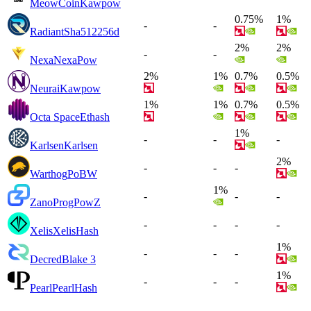
MeowCoin
Kawpow
0.75%
1%
-
-
Radiant
Sha512256d
2%
2%
-
-
Nexa
NexaPow
2%
1%
0.7%
0.5%
Neurai
Kawpow
1%
1%
0.7%
0.5%
Octa Space
Ethash
1%
-
-
-
Karlsen
Karlsen
2%
-
-
-
Warthog
PoBW
1%
-
-
-
Zano
ProgPowZ
-
-
-
-
Xelis
XelisHash
1%
-
-
-
Decred
Blake 3
1%
-
-
-
Pearl
PearlHash