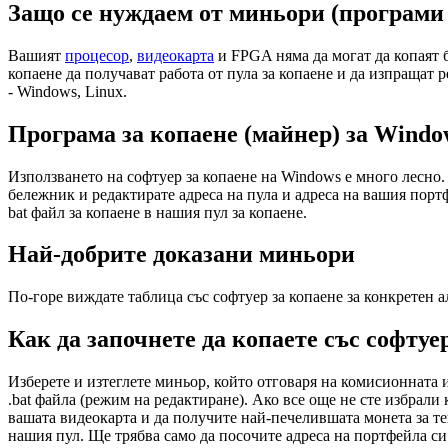
Защо се нуждаем от миньори (програми 
Вашият
процесор
,
видеокарта
и FPGA няма да могат да копаят б
копаене да получават работа от пула за копаене и да изпращат
- Windows, Linux.
Програма за копаене (майнер) за Windo
Използването на софтуер за копаене на Windows е много лесно. 
бележник и редактирате адреса на пула и адреса на вашия порт
bat файл за копаене в нашия пул за копаене.
Най-добрите доказани миньори
По-горе виждате таблица със софтуер за копаене за конкретен 
Как да започнете да копаете със софтуе
Изберете и изтеглете миньор, който отговаря на комисионната и
.bat файла (режим на редактиране). Ако все още не сте избрали
вашата видеокарта и да получите най-печелившата монета за те
нашия пул. Ще трябва само да посочите адреса на портфейла си 