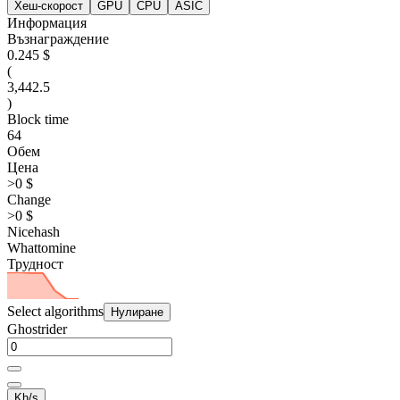
Хеш-скорост
GPU
CPU
ASIC
Информация
Възнаграждение
0.245 $
(
3,442.5
)
Block time
64
Обем
Цена
>0 $
Change
>0 $
Nicehash
Whattomine
Трудност
Select algorithms
Нулиране
Ghostrider
Kh/s