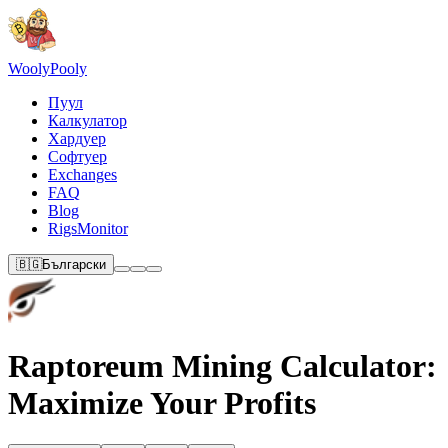
Wooly
Pooly
Пуул
Калкулатор
Хардуер
Софтуер
Exchanges
FAQ
Blog
RigsMonitor
🇧🇬
Български
Raptoreum Mining Calculator:
Maximize Your Profits