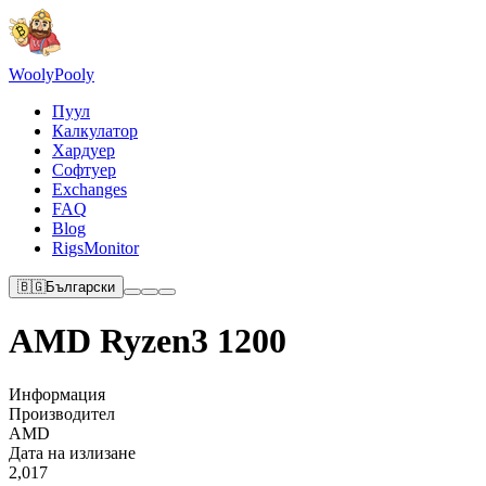
Wooly
Pooly
Пуул
Калкулатор
Хардуер
Софтуер
Exchanges
FAQ
Blog
RigsMonitor
🇧🇬
Български
AMD Ryzen3 1200
Информация
Производител
AMD
Дата на излизане
2,017