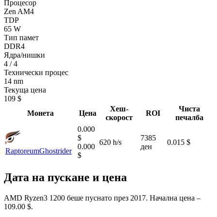
Процесор
Zen AM4
TDP
65 W
Тип памет
DDR4
Ядра/нишки
4 / 4
Технически процес
14 nm
Текуща цена
109 $
Хеш-
Чиста
Монета
Цена
ROI
скорост
печалба
0.000
$
7385
620 h/s
0.015 $
0.000
ден
Raptoreum
Ghostrider
$
Дата на пускане и цена
AMD Ryzen3 1200 беше пуснато през 2017. Начална цена –
109.00 $.