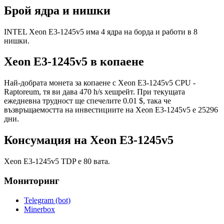
Брой ядра и нишки
INTEL Xeon E3-1245v5 има 4 ядра на борда и работи в 8
нишки.
Xeon E3-1245v5 в копаене
Най-добрата монета за копаене с Xeon E3-1245v5 CPU -
Raptoreum, тя ви дава 470 h/s хешрейт. При текущата
ежедневна трудност ще спечелите 0.01 $, така че
възвръщаемостта на инвестициите на Xeon E3-1245v5 е 25296
дни.
Консумация на Xeon E3-1245v5
Xeon E3-1245v5 TDP е 80 вата.
Мониторинг
Telegram (bot)
Minerbox