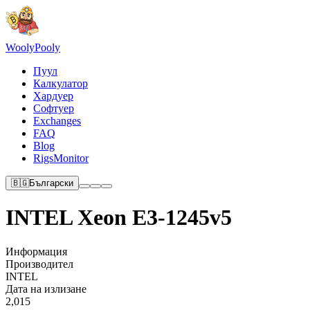
Wooly
Pooly
Пуул
Калкулатор
Хардуер
Софтуер
Exchanges
FAQ
Blog
RigsMonitor
🇧🇬
Български
INTEL Xeon E3-1245v5
Информация
Производител
INTEL
Дата на излизане
2,015