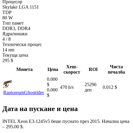
Процесор
Skylake LGA 1151
TDP
80 W
Тип памет
DDR3, DDR4
Ядра/нишки
4 / 8
Технически процес
14 nm
Текуща цена
295 $
Хеш-
Чиста
Монета
Цена
ROI
скорост
печалба
0.000
$
25296
470 h/s
0.012 $
0.000
ден
Raptoreum
Ghostrider
$
Дата на пускане и цена
INTEL Xeon E3-1245v5 беше пуснато през 2015. Начална цена
– 295.00 $.