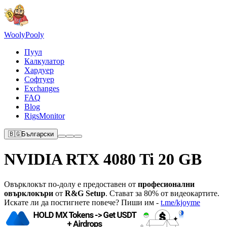
Wooly
Pooly
Пуул
Калкулатор
Хардуер
Софтуер
Exchanges
FAQ
Blog
RigsMonitor
🇧🇬
Български
NVIDIA RTX 4080 Ti 20 GB
Овърклокът по-долу е предоставен от
професионални
овърклокъри
от
R&G Setup
. Стават за 80% от видеокартите.
Искате ли да постигнете повече? Пиши им -
t.me/kjoyme