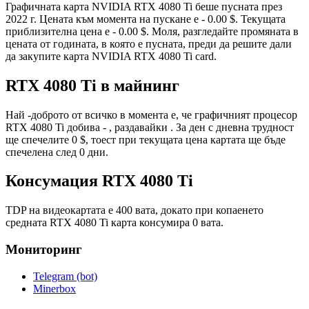
Графичната карта NVIDIA RTX 4080 Ti беше пусната през
2022 г. Цената към момента на пускане е - 0.00 $. Текущата
приблизителна цена е - 0.00 $. Моля, разгледайте промяната в
цената от годината, в която е пусната, преди да решите дали
да закупите карта NVIDIA RTX 4080 Ti card.
RTX 4080 Ti в майнинг
Най -доброто от всичко в момента е, че графичният процесор
RTX 4080 Ti добива - , раздавайки . За ден с дневна трудност
ще спечелите 0 $, тоест при текущата цена картата ще бъде
спечелена след 0 дни.
Консумация RTX 4080 Ti
TDP на видеокартата е 400 вата, докато при копаенето
средната RTX 4080 Ti карта консумира 0 вата.
Мониторинг
Telegram (bot)
Minerbox