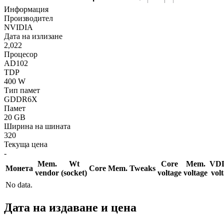
Информация
Производител
NVIDIA
Дата на излизане
2,022
Процесор
AD102
TDP
400 W
Тип памет
GDDR6X
Памет
20 GB
Ширина на шината
320
Текуща цена
-
Mem.
Wt
Core
Mem.
VD
Монета
Core
Mem.
Tweaks
vendor
(socket)
voltage
voltage
vol
No data.
Дата на издаване и цена