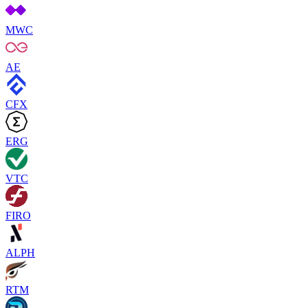
MWC
AE
CFX
ERG
VTC
FIRO
ALPH
RTM