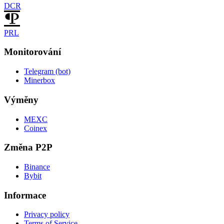
DCR
PRL
Monitorování
Telegram (bot)
Minerbox
Výměny
MEXC
Coinex
Změna P2P
Binance
Bybit
Informace
Privacy policy
Terms of Service