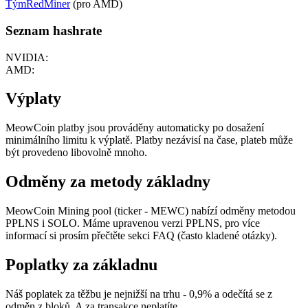
TýmRedMiner
(pro AMD)
Seznam hashrate
NVIDIA:
AMD:
Výplaty
MeowCoin platby jsou prováděny automaticky po dosažení
minimálního limitu k výplatě. Platby nezávisí na čase, plateb může
být provedeno libovolně mnoho.
Odměny za metody základny
MeowCoin Mining pool (ticker - MEWC) nabízí odměny metodou
PPLNS i SOLO. Máme upravenou verzi PPLNS, pro více
informací si prosím přečtěte sekci FAQ (často kladené otázky).
Poplatky za základnu
Náš poplatek za těžbu je nejnižší na trhu - 0,9% a odečítá se z
odměn z bloků. A za transakce neplatíte.