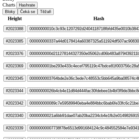
Charts
Hashrate
Bloky
Čeká se
Těžaři
Height
Hash
#2023388
00000000010c3c93c1207292d2404118718fbfd435e0010b384
#2023385
000000000337a44d0178414a60387325a511924df507ac90830
#2023376
0000000000d211278144327350e05062cd06b483a879439211
#2023369
0000000001be293e433c4ecef795119c47bdce81f003756c28a
#2023345
0000000003764bde2e36c3ede7c48553c5bb645a9ba08574c4
#2023344
00000000026b4cb4e11d84d444fac30fdebee1b4bf3f9de3bbc8
#2023342
000000000089c7e59589940eba4e884bbc6bab6fe33fc6c21be
#2023340
00000000021a6bb91dae07ab20ba2234cb4e1fb2e0149826915
#2023339
00000000007738f78e6513d991684124c9c484552584e7e934