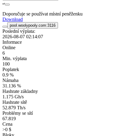
↵
Doporučuje se používat místní peněženku
Download
pool.woolypooly.com:3116
Poslední výplata:
2026-08-07 02:14:07
Informace
Online
6
Min. výplata
100
Poplatek
0.9 %
Námaha
31.136 %
Hashrate základny
1.175 Gh/s
Hashrate sítě
52.879 Th/s
Problémy se sítí
67.819
Cena
>0 $
Bloky