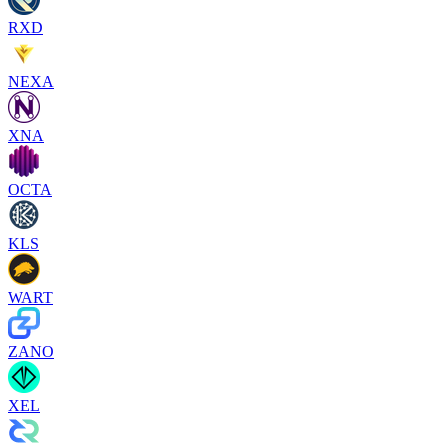
RXD
NEXA
XNA
OCTA
KLS
WART
ZANO
XEL