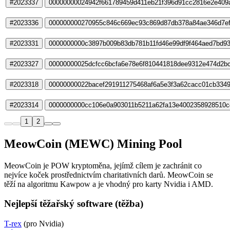
#2023337
00000000024942f661789459d411eb21f396d91cc2816e2e409
#2023336
000000000270955c846c669ec93c869d87db378a84ae346d7e
#2023331
0000000000c3897b009b83db781b11fd46e99df9f464aed7bd9
#2023327
00000000025dcfcc6bcfa6e78e6f810441818dee9312e474d2b
#2023318
00000000022bacef291911275468af6a5e3f3a62cacc01cb334
#2023314
0000000000cc106e0a903011b5211a62fa13e4002358928510
1
2
MeowCoin (MEWC) Mining Pool
MeowCoin je POW kryptoměna, jejímž cílem je zachránit co
nejvíce koček prostřednictvím charitativních darů. MeowCoin se
těží na algoritmu Kawpow a je vhodný pro karty Nvidia i AMD.
Nejlepší těžařský software (těžba)
T-rex
(pro Nvidia)