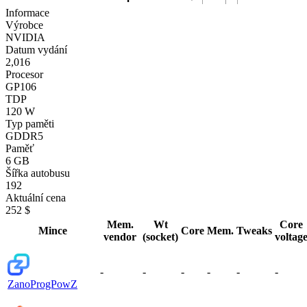
Informace
Výrobce
NVIDIA
Datum vydání
2,016
Procesor
GP106
TDP
120 W
Typ paměti
GDDR5
Paměť
6 GB
Šířka autobusu
192
Aktuální cena
252 $
Mem.
Wt
Core
Mince
Core
Mem.
Tweaks
vendor
(socket)
voltag
-
-
-
-
-
-
Zano
ProgPowZ