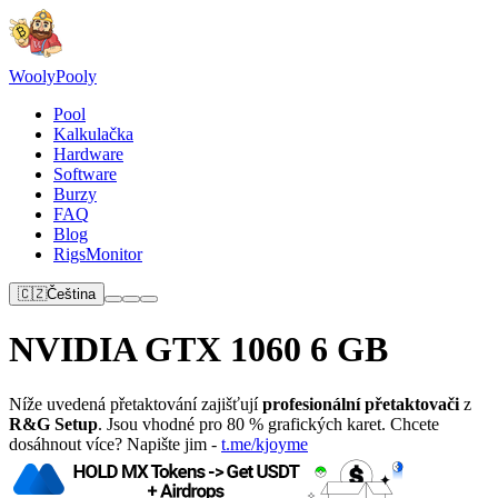
Wooly
Pooly
Pool
Kalkulačka
Hardware
Software
Burzy
FAQ
Blog
RigsMonitor
🇨🇿
Čeština
NVIDIA GTX 1060 6 GB
Níže uvedená přetaktování zajišťují
profesionální přetaktovači
z
R&G Setup
. Jsou vhodné pro 80 % grafických karet. Chcete
dosáhnout více? Napište jim -
t.me/kjoyme