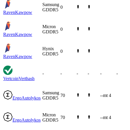
Samsung
⬆️
⬆️
0
GDDR5
Raven
Kawpow
Micron
⬆️
⬆️
0
GDDR5
Raven
Kawpow
Hynix
⬆️
⬆️
0
GDDR5
Raven
Kawpow
-
-
-
-
-
-
Vertcoin
Verthash
Samsung
⬆️
⬆️
70
--mt 4
Ergo
Autolykos
GDDR5
Micron
⬆️
⬆️
70
--mt 4
Ergo
Autolykos
GDDR5