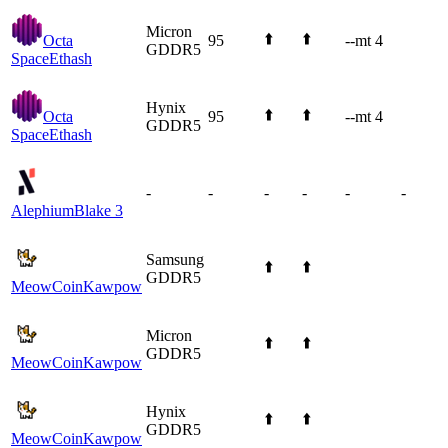
Micron
⬆️
⬆️
Octa
95
--mt 4
GDDR5
Space
Ethash
Hynix
⬆️
⬆️
Octa
95
--mt 4
GDDR5
Space
Ethash
-
-
-
-
-
-
Alephium
Blake 3
Samsung
⬆️
⬆️
GDDR5
MeowCoin
Kawpow
Micron
⬆️
⬆️
GDDR5
MeowCoin
Kawpow
Hynix
⬆️
⬆️
GDDR5
MeowCoin
Kawpow