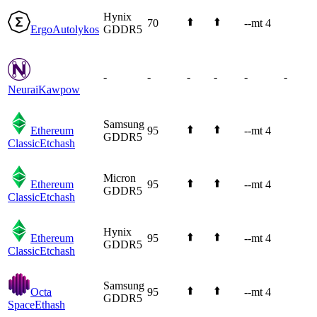
Hynix
⬆️
⬆️
70
--mt 4
Ergo
Autolykos
GDDR5
-
-
-
-
-
-
Neurai
Kawpow
Samsung
⬆️
⬆️
Ethereum
95
--mt 4
GDDR5
Classic
Etchash
Micron
⬆️
⬆️
Ethereum
95
--mt 4
GDDR5
Classic
Etchash
Hynix
⬆️
⬆️
Ethereum
95
--mt 4
GDDR5
Classic
Etchash
Samsung
⬆️
⬆️
Octa
95
--mt 4
GDDR5
Space
Ethash