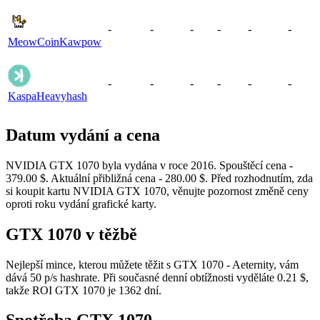
-
-
-
-
-
-
MeowCoin
Kawpow
-
-
-
-
-
-
Kaspa
Heavyhash
Datum vydání a cena
NVIDIA GTX 1070 byla vydána v roce 2016. Spouštěcí cena -
379.00 $. Aktuální přibližná cena - 280.00 $. Před rozhodnutím, zda
si koupit kartu NVIDIA GTX 1070, věnujte pozornost změně ceny
oproti roku vydání grafické karty.
GTX 1070 v těžbě
Nejlepší mince, kterou můžete těžit s GTX 1070 - Aeternity, vám
dává 50 p/s hashrate. Při současné denní obtížnosti vyděláte 0.21 $,
takže ROI GTX 1070 je 1362 dní.