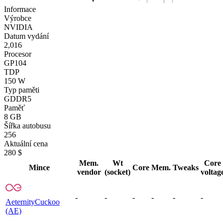
Informace
Výrobce
NVIDIA
Datum vydání
2,016
Procesor
GP104
TDP
150 W
Typ paměti
GDDR5
Paměť
8 GB
Šířka autobusu
256
Aktuální cena
280 $
Mem.
Wt
Core
Mince
Core
Mem.
Tweaks
vendor
(socket)
voltag
-
-
-
-
-
-
Aeternity
Cuckoo
(AE)