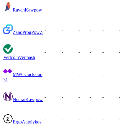
-
-
-
-
-
-
Raven
Kawpow
-
-
-
-
-
-
Zano
ProgPowZ
-
-
-
-
-
-
Vertcoin
Verthash
MWC
Cuckatoo
-
-
-
-
-
-
31
-
-
-
-
-
-
Neurai
Kawpow
-
-
-
-
-
-
Ergo
Autolykos