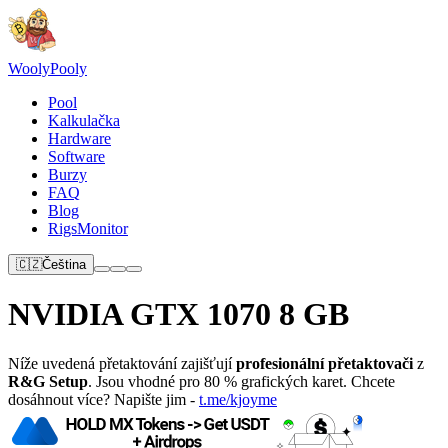
Wooly
Pooly
Pool
Kalkulačka
Hardware
Software
Burzy
FAQ
Blog
RigsMonitor
🇨🇿
Čeština
NVIDIA GTX 1070 8 GB
Níže uvedená přetaktování zajišťují
profesionální přetaktovači
z
R&G Setup
. Jsou vhodné pro 80 % grafických karet. Chcete
dosáhnout více? Napište jim -
t.me/kjoyme