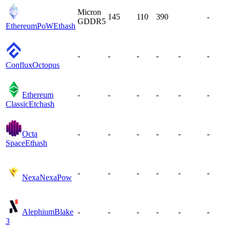
Micron
145
110
390
-
GDDR5
EthereumPoW
Ethash
-
-
-
-
-
-
Conflux
Octopus
Ethereum
-
-
-
-
-
-
Classic
Etchash
Octa
-
-
-
-
-
-
Space
Ethash
-
-
-
-
-
-
Nexa
NexaPow
Alephium
Blake
-
-
-
-
-
-
3