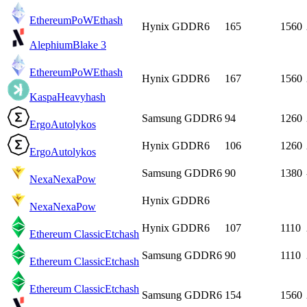
EthereumPoW
Ethash
Hynix GDDR6
165
1560
Alephium
Blake 3
EthereumPoW
Ethash
Hynix GDDR6
167
1560
Kaspa
Heavyhash
Samsung GDDR6
94
1260
Ergo
Autolykos
Hynix GDDR6
106
1260
Ergo
Autolykos
Samsung GDDR6
90
1380
Nexa
NexaPow
Hynix GDDR6
Nexa
NexaPow
Hynix GDDR6
107
1110
Ethereum Classic
Etchash
Samsung GDDR6
90
1110
Ethereum Classic
Etchash
Ethereum Classic
Etchash
Samsung GDDR6
154
1560