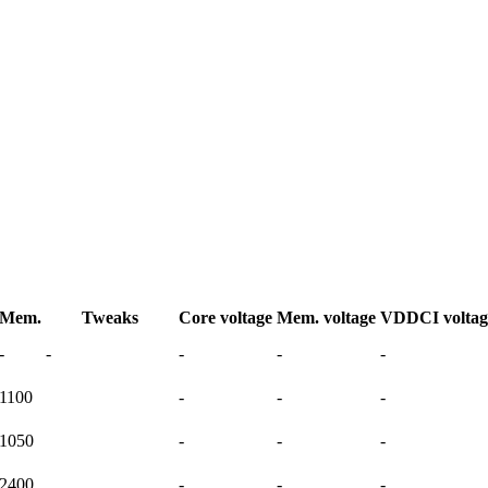
Mem.
Tweaks
Core voltage
Mem. voltage
VDDCI voltag
-
-
-
-
-
1100
-
-
-
1050
-
-
-
2400
-
-
-