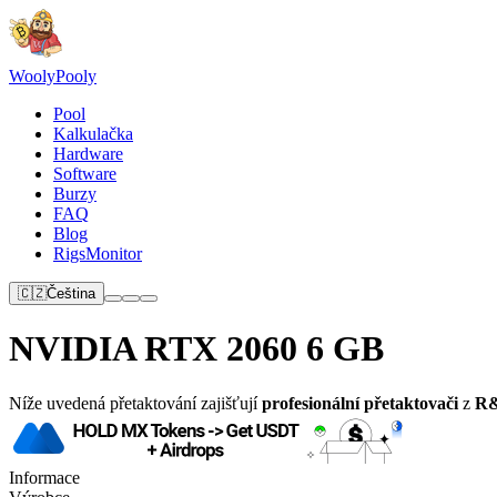
Wooly
Pooly
Pool
Kalkulačka
Hardware
Software
Burzy
FAQ
Blog
RigsMonitor
🇨🇿
Čeština
NVIDIA RTX 2060 6 GB
Níže uvedená přetaktování zajišťují
profesionální přetaktovači
z
R&
Informace