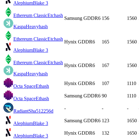
Alephium
Blake 3
Ethereum Classic
Etchash
Samsung GDDR6
156
1560
Kaspa
Heavyhash
Ethereum Classic
Etchash
Hynix GDDR6
165
1560
Alephium
Blake 3
Ethereum Classic
Etchash
Hynix GDDR6
167
1560
Kaspa
Heavyhash
Hynix GDDR6
107
1110
Octa Space
Ethash
Samsung GDDR6
90
1110
Octa Space
Ethash
-
-
-
Radiant
Sha512256d
Samsung GDDR6
123
1650
Alephium
Blake 3
Hynix GDDR6
132
1650
Alephium
Blake 3