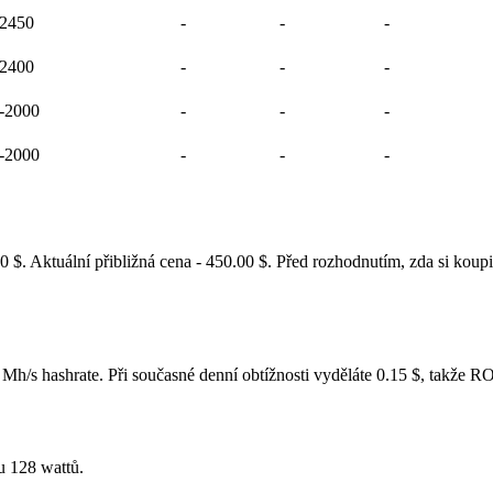
2450
-
-
-
2400
-
-
-
-2000
-
-
-
-2000
-
-
-
$. Aktuální přibližná cena - 450.00 $. Před rozhodnutím, zda si kou
Mh/s hashrate. Při současné denní obtížnosti vyděláte 0.15 $, takže 
u 128 wattů.