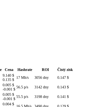
e
Cena
Hashrate
ROI
Čistý zisk
9.140 $
17 Mh/s
3056 dny
0.147 $
0.135 $
0.005 $
56.5 p/s
3142 dny
0.143 $
-0.001 $
0.005 $
55.5 p/s
3198 dny
0.141 $
-0.001 $
0.004 $
16.5 Mh/s
3490 dny
0.129 $