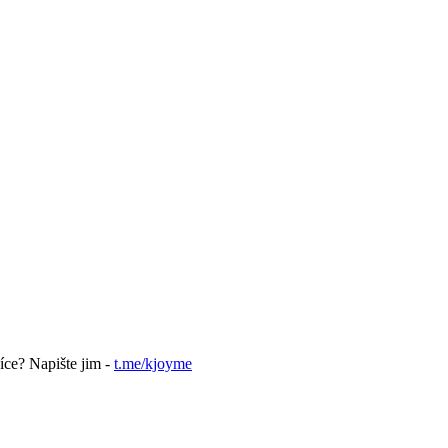
íce? Napište jim -
t.me/kjoyme