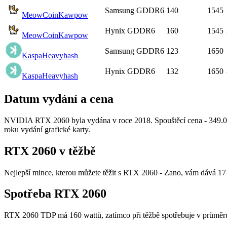
Samsung GDDR6
140
1545
MeowCoin
Kawpow
Hynix GDDR6
160
1545
MeowCoin
Kawpow
Samsung GDDR6
123
1650
Kaspa
Heavyhash
Hynix GDDR6
132
1650
Kaspa
Heavyhash
Datum vydání a cena
NVIDIA RTX 2060 byla vydána v roce 2018. Spouštěcí cena - 349.00 
roku vydání grafické karty.
RTX 2060 v těžbě
Nejlepší mince, kterou můžete těžit s RTX 2060 - Zano, vám dává 17 
Spotřeba RTX 2060
RTX 2060 TDP má 160 wattů, zatímco při těžbě spotřebuje v průměr