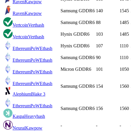
Raven
Kawpow
Samsung GDDR6
140
1545
Raven
Kawpow
Samsung GDDR6
88
1485
Vertcoin
Verthash
Hynix GDDR6
103
1485
Vertcoin
Verthash
Hynix GDDR6
107
1110
EthereumPoW
Ethash
Samsung GDDR6
90
1110
EthereumPoW
Ethash
Micron GDDR6
101
1050
EthereumPoW
Ethash
EthereumPoW
Ethash
Samsung GDDR6
154
1560
Alephium
Blake 3
EthereumPoW
Ethash
Samsung GDDR6
156
1560
Kaspa
Heavyhash
-
-
-
Neurai
Kawpow