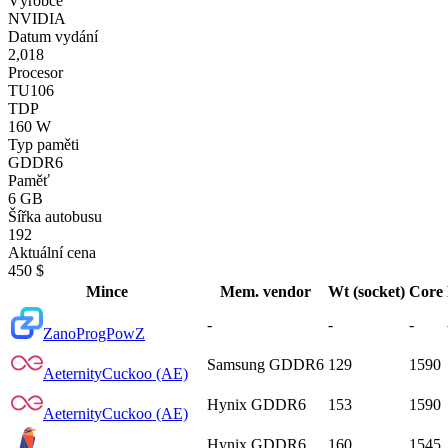
Výrobce
NVIDIA
Datum vydání
2,018
Procesor
TU106
TDP
160 W
Typ paměti
GDDR6
Paměť
6 GB
Šířka autobusu
192
Aktuální cena
450 $
Mince
Mem. vendor
Wt (socket)
Core
-
-
-
Zano
ProgPowZ
Samsung GDDR6
129
1590
Aeternity
Cuckoo (AE)
Hynix GDDR6
153
1590
Aeternity
Cuckoo (AE)
Hynix GDDR6
160
1545