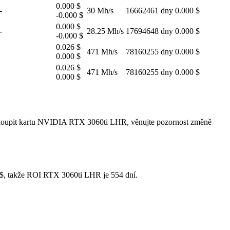
0.000 $
-
30 Mh/s
16662461 dny
0.000 $
-0.000 $
0.000 $
-
28.25 Mh/s
17694648 dny
0.000 $
-0.000 $
0.026 $
471 Mh/s
78160255 dny
0.000 $
0.000 $
0.026 $
471 Mh/s
78160255 dny
0.000 $
0.000 $
i koupit kartu NVIDIA RTX 3060ti LHR, věnujte pozornost změně
1 $, takže ROI RTX 3060ti LHR je 554 dní.