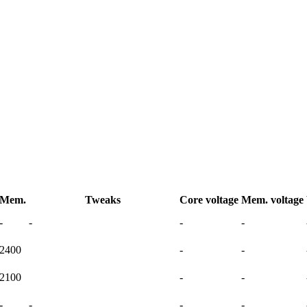
Mem.
Tweaks
Core voltage
Mem. voltage
-
-
-
-
2400
-
-
2100
-
-
-
-
-
-