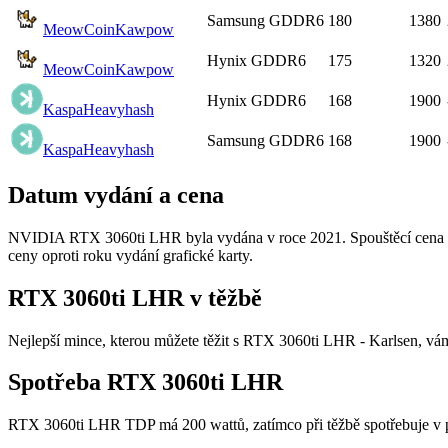
Samsung GDDR6
180
1380
MeowCoin
Kawpow
Hynix GDDR6
175
1320
MeowCoin
Kawpow
Hynix GDDR6
168
1900
Kaspa
Heavyhash
Samsung GDDR6
168
1900
Kaspa
Heavyhash
Datum vydání a cena
NVIDIA RTX 3060ti LHR byla vydána v roce 2021. Spouštěcí cena - 
ceny oproti roku vydání grafické karty.
RTX 3060ti LHR v těžbě
Nejlepší mince, kterou můžete těžit s RTX 3060ti LHR - Karlsen, vá
Spotřeba RTX 3060ti LHR
RTX 3060ti LHR TDP má 200 wattů, zatímco při těžbě spotřebuje v 