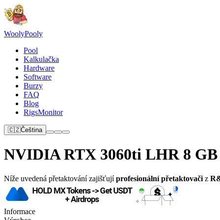
Wooly
Pooly
Pool
Kalkulačka
Hardware
Software
Burzy
FAQ
Blog
RigsMonitor
🇨🇿
Čeština
NVIDIA RTX 3060ti LHR 8 GB
Níže uvedená přetaktování zajišťují
profesionální přetaktovači
z
R&
Informace