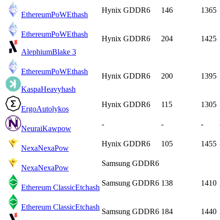
Hynix GDDR6
146
1365
EthereumPoW
Ethash
EthereumPoW
Ethash
Hynix GDDR6
204
1425
Alephium
Blake 3
EthereumPoW
Ethash
Hynix GDDR6
200
1395
Kaspa
Heavyhash
Hynix GDDR6
115
1305
Ergo
Autolykos
-
-
-
Neurai
Kawpow
Hynix GDDR6
105
1455
Nexa
NexaPow
Samsung GDDR6
Nexa
NexaPow
Samsung GDDR6
138
1410
Ethereum Classic
Etchash
Ethereum Classic
Etchash
Samsung GDDR6
184
1440