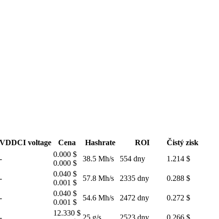
VDDCI voltage
Cena
Hashrate
ROI
Čistý zisk
0.000 $
-
38.5 Mh/s
554 dny
1.214 $
0.000 $
0.040 $
-
57.8 Mh/s
2335 dny
0.288 $
0.001 $
0.040 $
-
54.6 Mh/s
2472 dny
0.272 $
0.001 $
12.330 $
-
25 g/s
2523 dny
0.266 $