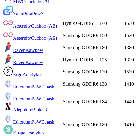
MWC
Cuckatoo 31
-
-
-
Zano
ProgPowZ
Hynix GDDR6
140
1530
Aeternity
Cuckoo (AE)
Samsung GDDR6
150
1530
Aeternity
Cuckoo (AE)
Samsung GDDR6
180
1380
Raven
Kawpow
Hynix GDDR6
175
1320
Raven
Kawpow
Samsung GDDR6
130
1530
Ergo
Autolykos
Samsung GDDR6
138
1410
EthereumPoW
Ethash
EthereumPoW
Ethash
Samsung GDDR6
184
1440
Alephium
Blake 3
EthereumPoW
Ethash
Samsung GDDR6
180
1410
Kaspa
Heavyhash