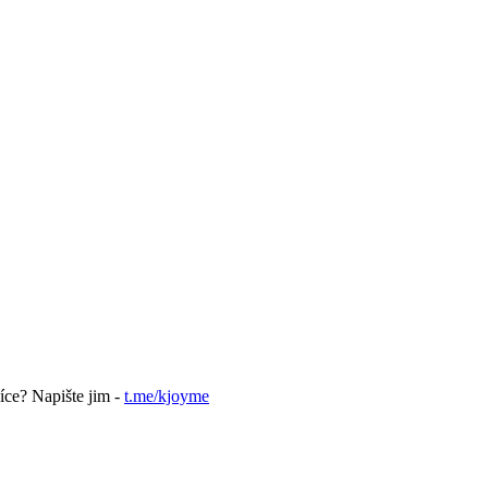
íce? Napište jim -
t.me/kjoyme