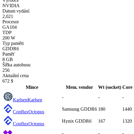
Výrobce
NVIDIA
Datum vydání
2,021
Procesor
GA104
TDP
200 W
Typ paměti
GDDR6
Paměť
8 GB
Šířka autobusu
256
Aktuální cena
672 $
Mince
Mem. vendor
Wt (socket)
Core
-
-
-
Karlsen
Karlsen
Samsung GDDR6
180
1440
Conflux
Octopus
Hynix GDDR6
167
1320
Conflux
Octopus
-
-
-