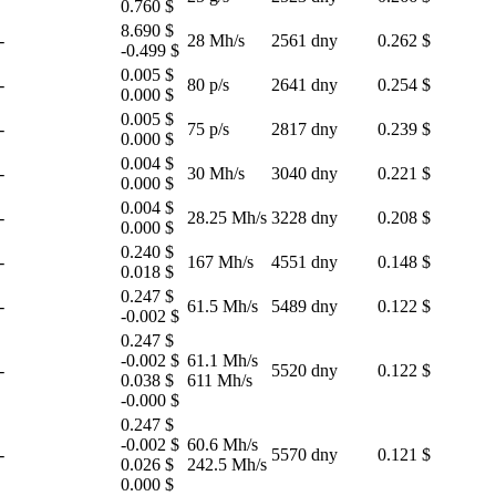
0.760 $
8.690 $
-
28 Mh/s
2561 dny
0.262 $
-0.499 $
0.005 $
-
80 p/s
2641 dny
0.254 $
0.000 $
0.005 $
-
75 p/s
2817 dny
0.239 $
0.000 $
0.004 $
-
30 Mh/s
3040 dny
0.221 $
0.000 $
0.004 $
-
28.25 Mh/s
3228 dny
0.208 $
0.000 $
0.240 $
-
167 Mh/s
4551 dny
0.148 $
0.018 $
0.247 $
-
61.5 Mh/s
5489 dny
0.122 $
-0.002 $
0.247 $
-0.002 $
61.1 Mh/s
-
5520 dny
0.122 $
0.038 $
611 Mh/s
-0.000 $
0.247 $
-0.002 $
60.6 Mh/s
-
5570 dny
0.121 $
0.026 $
242.5 Mh/s
0.000 $