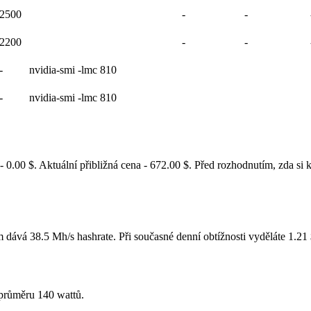
2500
-
-
2200
-
-
-
nvidia-smi -lmc 810
-
nvidia-smi -lmc 810
0.00 $. Aktuální přibližná cena - 672.00 $. Před rozhodnutím, zda s
m dává 38.5 Mh/s hashrate. Při současné denní obtížnosti vyděláte 1.2
průměru 140 wattů.