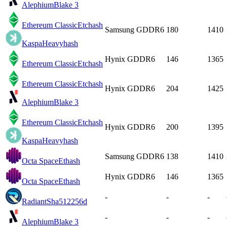
Alephium
Blake 3
Ethereum Classic
Etchash
Samsung GDDR6
180
1410
Kaspa
Heavyhash
Hynix GDDR6
146
1365
Ethereum Classic
Etchash
Ethereum Classic
Etchash
Hynix GDDR6
204
1425
Alephium
Blake 3
Ethereum Classic
Etchash
Hynix GDDR6
200
1395
Kaspa
Heavyhash
Samsung GDDR6
138
1410
Octa Space
Ethash
Hynix GDDR6
146
1365
Octa Space
Ethash
-
-
-
Radiant
Sha512256d
-
-
-
Alephium
Blake 3