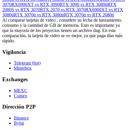
3070
RX6900XT vs RTX 3090
RTX 3090 vs RTX 3080ti
RTX
2080S vs RTX 3070
RTX 2070 vs RTX 3070
RX6900XT vs RTX
3080ti
RTX 3070ti vs RTX 3080ti
RTX 3070ti vs RTX 2080ti
Al comparar tarjetas de video , considere su fecha de lanzamiento,
consumo y la cantidad de GB de memoria. Esto es importante ya
que la mayoría de los proyectos tienen un archivo dag. En esta
comparación, la tarjeta de video se ve mejor, ya que paga días más
rápido.
Vigilancia
Telegram (bot)
Minerbox
Exchanges
MEXC
Coinex
Dirección P2P
Binance
Bybit