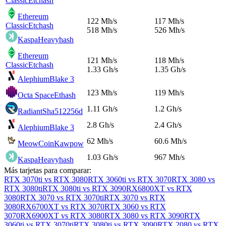
Classic
Etchash
Ethereum
122 Mh/s
117 Mh/s
Classic
Etchash
518 Mh/s
526 Mh/s
Kaspa
Heavyhash
Ethereum
121 Mh/s
118 Mh/s
Classic
Etchash
1.33 Gh/s
1.35 Gh/s
Alephium
Blake 3
123 Mh/s
119 Mh/s
Octa Space
Ethash
1.11 Gh/s
1.2 Gh/s
Radiant
Sha512256d
2.8 Gh/s
2.4 Gh/s
Alephium
Blake 3
62 Mh/s
60.6 Mh/s
MeowCoin
Kawpow
1.03 Gh/s
967 Mh/s
Kaspa
Heavyhash
Más tarjetas para comparar:
RTX 3070ti vs RTX 3080
RTX 3060ti vs RTX 3070
RTX 3080 vs
RTX 3080ti
RTX 3080ti vs RTX 3090
RX6800XT vs RTX
3080
RTX 3070 vs RTX 3070ti
RTX 3070 vs RTX
3080
RX6700XT vs RTX 3070
RTX 3060 vs RTX
3070
RX6900XT vs RTX 3080
RTX 3080 vs RTX 3090
RTX
3060ti vs RTX 3070ti
RTX 3080ti vs RTX 3090
RTX 2080 vs RTX