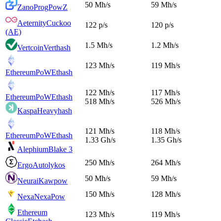
50 Mh/s
59 Mh/s
Zano
ProgPowZ
Aeternity
Cuckoo
122 p/s
120 p/s
(AE)
1.5 Mh/s
1.2 Mh/s
Vertcoin
Verthash
123 Mh/s
119 Mh/s
EthereumPoW
Ethash
122 Mh/s
117 Mh/s
EthereumPoW
Ethash
518 Mh/s
526 Mh/s
Kaspa
Heavyhash
121 Mh/s
118 Mh/s
EthereumPoW
Ethash
1.33 Gh/s
1.35 Gh/s
Alephium
Blake 3
250 Mh/s
264 Mh/s
Ergo
Autolykos
50 Mh/s
59 Mh/s
Neurai
Kawpow
150 Mh/s
128 Mh/s
Nexa
NexaPow
Ethereum
123 Mh/s
119 Mh/s