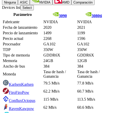
Ninguna
ASIC
NVIDIA
AMD
Comparación
Devices list
Select
Parámetro
3090
3080ti
Fabricante
NVIDIA
NVIDIA
Fecha de lanzamiento
2020
2021
Precio de lanzamiento
1499
1199
Precio actual
2268
1596
Procesador
GA102
GA102
TDP
350W
350W
Tipo de memoria
GDDR6X
GDDR6X
Memoria
24GB
12GB
Ancho de bus
384
384
Tasa de hash /
Tasa de hash /
Moneda
Ganancia
Ganancia
79.5 Mh/s
77.8 Mh/s
Karlsen
Karlsen
62.2 Mh/s
60.7 Mh/s
Firo
FiroPow
115 Mh/s
113.5 Mh/s
Conflux
Octopus
62 Mh/s
60.6 Mh/s
Raven
Kawpow