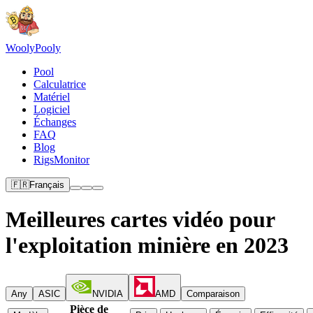
Wooly
Pooly
Pool
Calculatrice
Matériel
Logiciel
Échanges
FAQ
Blog
RigsMonitor
🇫🇷
Français
Meilleures cartes vidéo pour
l'exploitation minière en 2023
Any
ASIC
NVIDIA
AMD
Comparaison
Pièce de