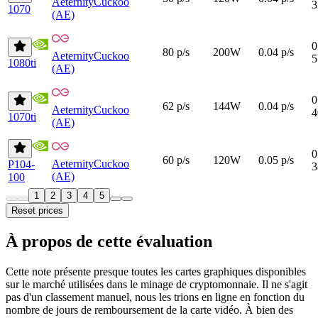
Aeternity
Cuckoo
3
1070
(AE)
0
80 p/s
200W
0.04 p/s
Aeternity
Cuckoo
5
1080ti
(AE)
0
62 p/s
144W
0.04 p/s
Aeternity
Cuckoo
4
1070ti
(AE)
0
60 p/s
120W
0.05 p/s
Aeternity
Cuckoo
P104-
3
(AE)
100
1
2
3
4
5
Reset prices
À propos de cette évaluation
Cette note présente presque toutes les cartes graphiques disponibles
sur le marché utilisées dans le minage de cryptomonnaie. Il ne s'agit
pas d'un classement manuel, nous les trions en ligne en fonction du
nombre de jours de remboursement de la carte vidéo. À bien des