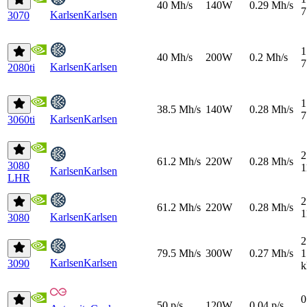
40 Mh/s
140W
0.29 Mh/s
7
Karlsen
Karlsen
3070
1
40 Mh/s
200W
0.2 Mh/s
7
Karlsen
Karlsen
2080ti
1
38.5 Mh/s
140W
0.28 Mh/s
7
Karlsen
Karlsen
3060ti
2
61.2 Mh/s
220W
0.28 Mh/s
3080
1
Karlsen
Karlsen
LHR
2
61.2 Mh/s
220W
0.28 Mh/s
1
Karlsen
Karlsen
3080
2
79.5 Mh/s
300W
0.27 Mh/s
1
Karlsen
Karlsen
3090
k
0
50 p/s
120W
0.04 p/s