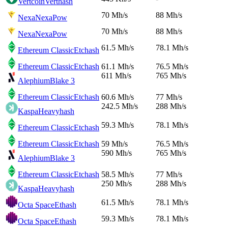
Vertcoin
Verthash
70 Mh/s
88 Mh/s
Nexa
NexaPow
70 Mh/s
88 Mh/s
Nexa
NexaPow
61.5 Mh/s
78.1 Mh/s
Ethereum Classic
Etchash
Ethereum Classic
Etchash
61.1 Mh/s
76.5 Mh/s
611 Mh/s
765 Mh/s
Alephium
Blake 3
Ethereum Classic
Etchash
60.6 Mh/s
77 Mh/s
242.5 Mh/s
288 Mh/s
Kaspa
Heavyhash
59.3 Mh/s
78.1 Mh/s
Ethereum Classic
Etchash
Ethereum Classic
Etchash
59 Mh/s
76.5 Mh/s
590 Mh/s
765 Mh/s
Alephium
Blake 3
Ethereum Classic
Etchash
58.5 Mh/s
77 Mh/s
250 Mh/s
288 Mh/s
Kaspa
Heavyhash
61.5 Mh/s
78.1 Mh/s
Octa Space
Ethash
59.3 Mh/s
78.1 Mh/s
Octa Space
Ethash