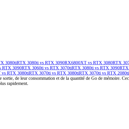
X 3080ti
RTX 3080ti vs RTX 3090
RX6800XT vs RTX 3080
RTX 307
s RTX 3090
RTX 3060ti vs RTX 3070ti
RTX 3080ti vs RTX 3090
RTX 
vs RTX 3080ti
RTX 3070ti vs RTX 3080ti
RTX 3070ti vs RTX 2080ti
sortie, de leur consommation et de la quantité de Go de mémoire. Ceci e
plus rapidement.