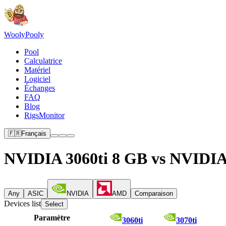
Wooly
Pooly
Pool
Calculatrice
Matériel
Logiciel
Échanges
FAQ
Blog
RigsMonitor
🇫🇷
Français
NVIDIA 3060ti 8 GB vs NVIDIA
Any
ASIC
NVIDIA
AMD
Comparaison
Devices list
Select
Paramètre
3060ti
3070ti