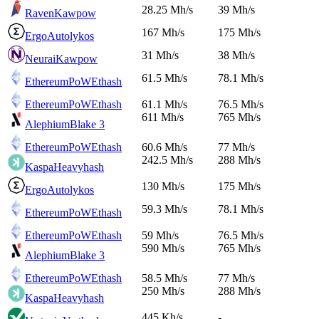
28.25 Mh/s
39 Mh/s
Raven
Kawpow
167 Mh/s
175 Mh/s
Ergo
Autolykos
31 Mh/s
38 Mh/s
Neurai
Kawpow
61.5 Mh/s
78.1 Mh/s
EthereumPoW
Ethash
EthereumPoW
Ethash
61.1 Mh/s
76.5 Mh/s
611 Mh/s
765 Mh/s
Alephium
Blake 3
EthereumPoW
Ethash
60.6 Mh/s
77 Mh/s
242.5 Mh/s
288 Mh/s
Kaspa
Heavyhash
130 Mh/s
175 Mh/s
Ergo
Autolykos
59.3 Mh/s
78.1 Mh/s
EthereumPoW
Ethash
EthereumPoW
Ethash
59 Mh/s
76.5 Mh/s
590 Mh/s
765 Mh/s
Alephium
Blake 3
EthereumPoW
Ethash
58.5 Mh/s
77 Mh/s
250 Mh/s
288 Mh/s
Kaspa
Heavyhash
445 Kh/s
-