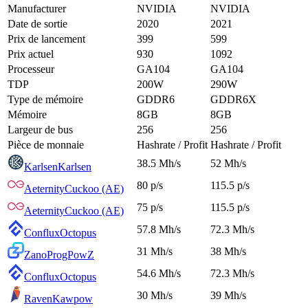
Manufacturer
NVIDIA
NVIDIA
Date de sortie
2020
2021
Prix de lancement
399
599
Prix actuel
930
1092
Processeur
GA104
GA104
TDP
200W
290W
Type de mémoire
GDDR6
GDDR6X
Mémoire
8GB
8GB
Largeur de bus
256
256
Pièce de monnaie
Hashrate / Profit
Hashrate / Profit
38.5 Mh/s
52 Mh/s
Karlsen
Karlsen
80 p/s
115.5 p/s
Aeternity
Cuckoo (AE)
75 p/s
115.5 p/s
Aeternity
Cuckoo (AE)
57.8 Mh/s
72.3 Mh/s
Conflux
Octopus
31 Mh/s
38 Mh/s
Zano
ProgPowZ
54.6 Mh/s
72.3 Mh/s
Conflux
Octopus
30 Mh/s
39 Mh/s
Raven
Kawpow