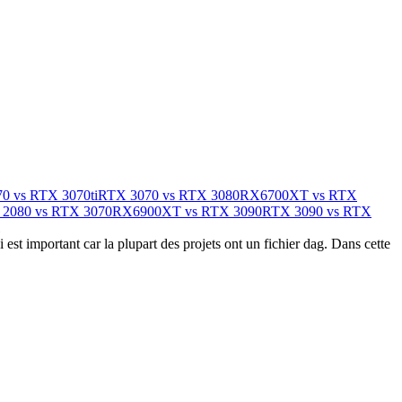
0 vs RTX 3070ti
RTX 3070 vs RTX 3080
RX6700XT vs RTX
2080 vs RTX 3070
RX6900XT vs RTX 3090
RTX 3090 vs RTX
st important car la plupart des projets ont un fichier dag. Dans cette