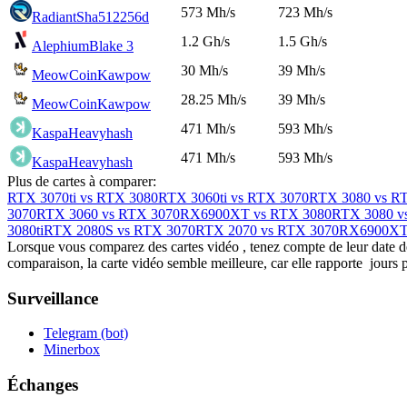
573 Mh/s
723 Mh/s
Radiant
Sha512256d
1.2 Gh/s
1.5 Gh/s
Alephium
Blake 3
30 Mh/s
39 Mh/s
MeowCoin
Kawpow
28.25 Mh/s
39 Mh/s
MeowCoin
Kawpow
471 Mh/s
593 Mh/s
Kaspa
Heavyhash
471 Mh/s
593 Mh/s
Kaspa
Heavyhash
Plus de cartes à comparer:
RTX 3070ti vs RTX 3080
RTX 3060ti vs RTX 3070
RTX 3080 vs RT
3070
RTX 3060 vs RTX 3070
RX6900XT vs RTX 3080
RTX 3080 v
3080ti
RTX 2080S vs RTX 3070
RTX 2070 vs RTX 3070
RX6900XT 
Lorsque vous comparez des cartes vidéo , tenez compte de leur date de 
comparaison, la carte vidéo semble meilleure, car elle rapporte jours 
Surveillance
Telegram (bot)
Minerbox
Échanges