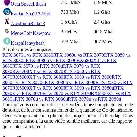
78.1 Mh/s
119 Mh/s
Octa Space
Ethash
723 Mh/s
1.2 Gh/s
Radiant
Sha512256d
1.5 Gh/s
2.4 Gh/s
Alephium
Blake 3
39 Mh/s
60.6 Mh/s
MeowCoin
Kawpow
593 Mh/s
967 Mh/s
Kaspa
Heavyhash
Plus de cartes à comparer:
RTX 3070ti vs RTX 3080
RTX 3060ti vs RTX 3070
RTX 3080 vs
RTX 3080ti
RTX 3080ti vs RTX 3090
RX6800XT vs RTX
3080
RTX 3070 vs RTX 3070ti
RTX 3070 vs RTX
3080
RX6700XT vs RTX 3070
RTX 3060 vs RTX
3070
RX6900XT vs RTX 3080
RTX 3080 vs RTX 3090
RTX
3060ti vs RTX 3070ti
RTX 3080ti vs RTX 3090
RTX 2080 vs RTX
3070
RX6900XT vs RTX 3090
RTX 3090 vs RTX 3080ti
RTX
2080S vs RTX 3070
RTX 2070 vs RTX 3070
RX6900XT vs RTX
3080ti
RTX 3070ti vs RTX 3080ti
RTX 3070ti vs RTX 2080ti
Lorsque vous comparez des cartes vidéo , tenez compte de leur date
de sortie, de leur consommation et de la quantité de Go de mémoire.
Ceci est important car la plupart des projets ont un fichier dag. Dans
cette comparaison, la carte vidéo semble meilleure, car elle rapporte
jours plus rapidement.