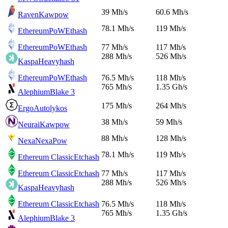
39 Mh/s
60.6 Mh/s
Raven
Kawpow
78.1 Mh/s
119 Mh/s
EthereumPoW
Ethash
EthereumPoW
Ethash
77 Mh/s
117 Mh/s
288 Mh/s
526 Mh/s
Kaspa
Heavyhash
EthereumPoW
Ethash
76.5 Mh/s
118 Mh/s
765 Mh/s
1.35 Gh/s
Alephium
Blake 3
175 Mh/s
264 Mh/s
Ergo
Autolykos
38 Mh/s
59 Mh/s
Neurai
Kawpow
88 Mh/s
128 Mh/s
Nexa
NexaPow
78.1 Mh/s
119 Mh/s
Ethereum Classic
Etchash
Ethereum Classic
Etchash
77 Mh/s
117 Mh/s
288 Mh/s
526 Mh/s
Kaspa
Heavyhash
Ethereum Classic
Etchash
76.5 Mh/s
118 Mh/s
765 Mh/s
1.35 Gh/s
Alephium
Blake 3