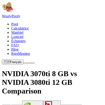
Wooly
Pooly
Pool
Calculatrice
Matériel
Logiciel
Échanges
FAQ
Blog
RigsMonitor
🇫🇷
Français
NVIDIA 3070ti 8 GB vs
NVIDIA 3080ti 12 GB
Comparison