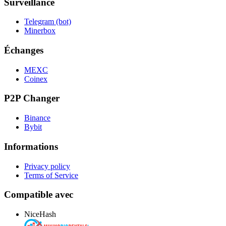
Surveillance
Telegram (bot)
Minerbox
Échanges
MEXC
Coinex
P2P Changer
Binance
Bybit
Informations
Privacy policy
Terms of Service
Compatible avec
NiceHash