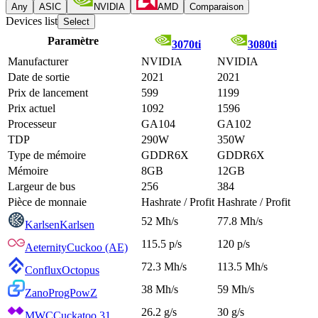
Any
ASIC
NVIDIA
AMD
Comparaison
Devices list
Select
Paramètre
3070ti
3080ti
Manufacturer
NVIDIA
NVIDIA
Date de sortie
2021
2021
Prix de lancement
599
1199
Prix actuel
1092
1596
Processeur
GA104
GA102
TDP
290W
350W
Type de mémoire
GDDR6X
GDDR6X
Mémoire
8GB
12GB
Largeur de bus
256
384
Pièce de monnaie
Hashrate / Profit
Hashrate / Profit
52 Mh/s
77.8 Mh/s
Karlsen
Karlsen
115.5 p/s
120 p/s
Aeternity
Cuckoo (AE)
72.3 Mh/s
113.5 Mh/s
Conflux
Octopus
38 Mh/s
59 Mh/s
Zano
ProgPowZ
26.2 g/s
30 g/s
MWC
Cuckatoo 31