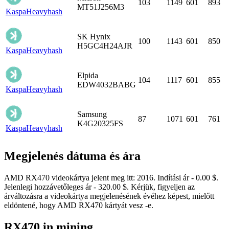
103
1149
601
893
MT51J256M3
Kaspa
Heavyhash
SK Hynix
100
1143
601
850
H5GC4H24AJR
Kaspa
Heavyhash
Elpida
104
1117
601
855
EDW4032BABG
Kaspa
Heavyhash
Samsung
87
1071
601
761
K4G20325FS
Kaspa
Heavyhash
Megjelenés dátuma és ára
AMD RX470 videokártya jelent meg itt: 2016. Indítási ár - 0.00 $.
Jelenlegi hozzávetőleges ár - 320.00 $. Kérjük, figyeljen az
árváltozásra a videokártya megjelenésének évéhez képest, mielőtt
eldöntené, hogy AMD RX470 kártyát vesz -e.
RX470 in mining