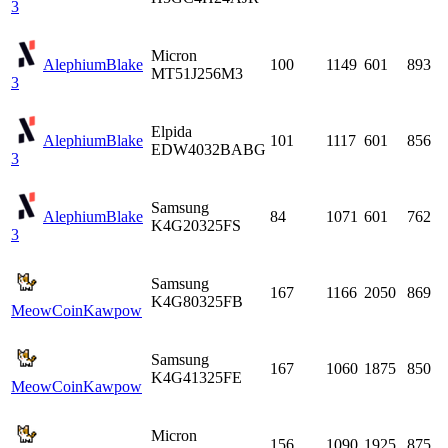
3
Micron
Alephium
Blake
100
1149
601
893
MT51J256M3
3
Elpida
Alephium
Blake
101
1117
601
856
EDW4032BABG
3
Samsung
Alephium
Blake
84
1071
601
762
K4G20325FS
3
Samsung
167
1166
2050
869
K4G80325FB
MeowCoin
Kawpow
Samsung
167
1060
1875
850
K4G41325FE
MeowCoin
Kawpow
Micron
156
1090
1925
875