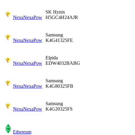
SK Hynix
Nexa
NexaPow
H5GC4H24AJR
Samsung
Nexa
NexaPow
K4G41325FE
Elpida
Nexa
NexaPow
EDW4032BABG
Samsung
Nexa
NexaPow
K4G80325FB
Samsung
Nexa
NexaPow
K4G20325FS
Ethereum