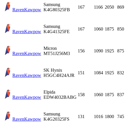
Samsung
167
1166
2050
869
Raven
Kawpow
K4G80325FB
Samsung
167
1060
1875
850
Raven
Kawpow
K4G41325FE
Micron
156
1090
1925
875
Raven
Kawpow
MT51J256M3
SK Hynix
151
1084
1925
832
Raven
Kawpow
H5GC4H24AJR
Elpida
158
1060
1875
837
Raven
Kawpow
EDW4032BABG
Samsung
131
1016
1800
745
Raven
Kawpow
K4G20325FS