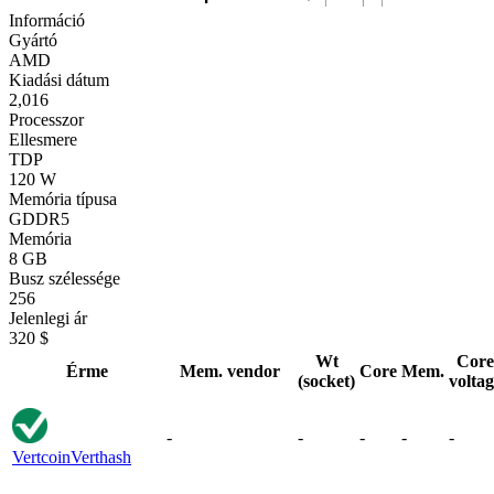
Információ
Gyártó
AMD
Kiadási dátum
2,016
Processzor
Ellesmere
TDP
120 W
Memória típusa
GDDR5
Memória
8 GB
Busz szélessége
256
Jelenlegi ár
320 $
Wt
Core
Érme
Mem. vendor
Core
Mem.
(socket)
volta
-
-
-
-
-
Vertcoin
Verthash