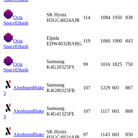
SK Hynix
Octa
114
1084
1950
838
H5GC4H24AJR
Space
Ethash
Elpida
Octa
119
1060
1900
843
EDW4032BABG
Space
Ethash
Samsung
Octa
99
1016
1825
750
K4G20325FS
Space
Ethash
Samsung
Alephium
Blake
107
1229
601
887
K4G80325FB
3
Samsung
Alephium
Blake
107
1117
601
868
K4G41325FE
3
SK Hynix
Alephium
Blake
97
1143
601
850
H5GC4H24AJR