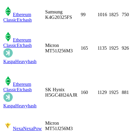
Samsung
Ethereum
99
1016
1825
750
K4G20325FS
Classic
Etchash
Ethereum
Classic
Etchash
Micron
165
1135
1925
926
MT51J256M3
Kaspa
Heavyhash
Ethereum
Classic
Etchash
SK Hynix
160
1129
1925
881
H5GC4H24AJR
Kaspa
Heavyhash
Micron
Nexa
NexaPow
MT51J256M3