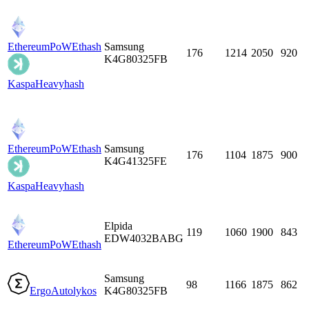
EthereumPoW
Ethash
Samsung
176
1214
2050
920
K4G80325FB
Kaspa
Heavyhash
EthereumPoW
Ethash
Samsung
176
1104
1875
900
K4G41325FE
Kaspa
Heavyhash
Elpida
119
1060
1900
843
EDW4032BABG
EthereumPoW
Ethash
Samsung
98
1166
1875
862
Ergo
Autolykos
K4G80325FB