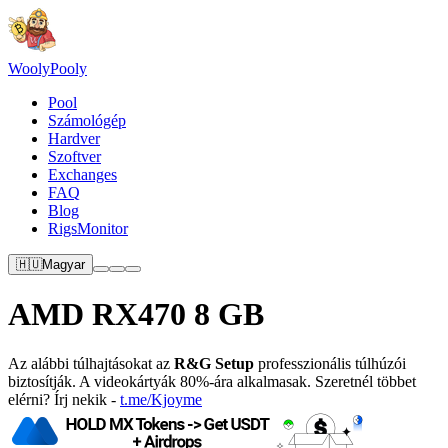
Wooly
Pooly
Pool
Számológép
Hardver
Szoftver
Exchanges
FAQ
Blog
RigsMonitor
🇭🇺
Magyar
AMD RX470 8 GB
Az alábbi túlhajtásokat az
R&G Setup
professzionális túlhúzói
biztosítják. A videokártyák 80%-ára alkalmasak. Szeretnél többet
elérni? Írj nekik -
t.me/Kjoyme