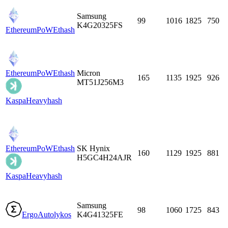
Samsung
99
1016
1825
750
K4G20325FS
EthereumPoW
Ethash
EthereumPoW
Ethash
Micron
165
1135
1925
926
MT51J256M3
Kaspa
Heavyhash
EthereumPoW
Ethash
SK Hynix
160
1129
1925
881
H5GC4H24AJR
Kaspa
Heavyhash
Samsung
98
1060
1725
843
Ergo
Autolykos
K4G41325FE