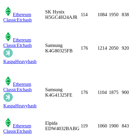
SK Hynix
Ethereum
114
1084
1950
838
H5GC4H24AJR
Classic
Etchash
Ethereum
Classic
Etchash
Samsung
176
1214
2050
920
K4G80325FB
Kaspa
Heavyhash
Ethereum
Classic
Etchash
Samsung
176
1104
1875
900
K4G41325FE
Kaspa
Heavyhash
Elpida
Ethereum
119
1060
1900
843
EDW4032BABG
Classic
Etchash