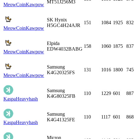
MT51J256M3
MeowCoin
Kawpow
SK Hynix
151
1084
1925
832
H5GC4H24AJR
MeowCoin
Kawpow
Elpida
158
1060
1875
837
EDW4032BABG
MeowCoin
Kawpow
Samsung
131
1016
1800
745
K4G20325FS
MeowCoin
Kawpow
Samsung
110
1229
601
887
K4G80325FB
Kaspa
Heavyhash
Samsung
110
1117
601
868
K4G41325FE
Kaspa
Heavyhash
Micron