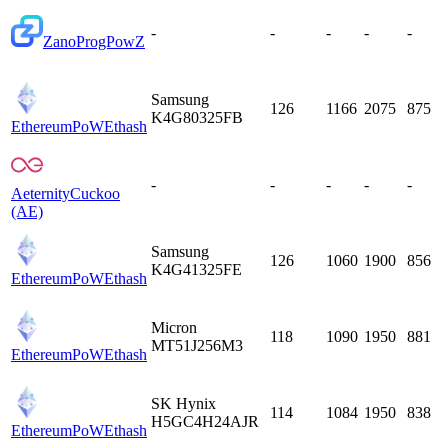
-
-
-
-
-
Zano
ProgPowZ
Samsung
126
1166
2075
875
K4G80325FB
EthereumPoW
Ethash
-
-
-
-
-
Aeternity
Cuckoo
(AE)
Samsung
126
1060
1900
856
K4G41325FE
EthereumPoW
Ethash
Micron
118
1090
1950
881
MT51J256M3
EthereumPoW
Ethash
SK Hynix
114
1084
1950
838
H5GC4H24AJR
EthereumPoW
Ethash