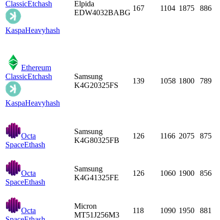
Classic
Etchash
Elpida
167
1104
1875
886
EDW4032BABG
Kaspa
Heavyhash
Ethereum
Classic
Etchash
Samsung
139
1058
1800
789
K4G20325FS
Kaspa
Heavyhash
Samsung
Octa
126
1166
2075
875
K4G80325FB
Space
Ethash
Samsung
Octa
126
1060
1900
856
K4G41325FE
Space
Ethash
Micron
Octa
118
1090
1950
881
MT51J256M3
Space
Ethash