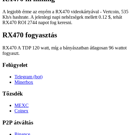
A legjobb érme az enyém a RX470 videokártyával - Vertcoin, 535
Kh/s hashrate. A jelenlegi napi nehézségek mellett 0.12 $, tehát
RX470 ROI 2744 napot fog keresni.
RX470 fogyasztás
RX470 A TDP 120 watt, míg a bányászatban átlagosan 96 wattot
fogyaszt.
Felügyelet
Telegram (bot)
Minerbox
Tőzsdék
MEXC
Coinex
P2P átváltás
Binance