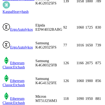
139
1058
1800
789
K4G20325FS
Kaspa
Heavyhash
Elpida
92
1060
1725
830
Ergo
Autolykos
EDW4032BABG
Samsung
77
1016
1650
739
Ergo
Autolykos
K4G20325FS
Samsung
Ethereum
126
1166
2075
875
K4G80325FB
Classic
Etchash
Samsung
Ethereum
126
1060
1900
856
K4G41325FE
Classic
Etchash
Micron
Ethereum
118
1090
1950
881
MT51J256M3
Classic
Etchash