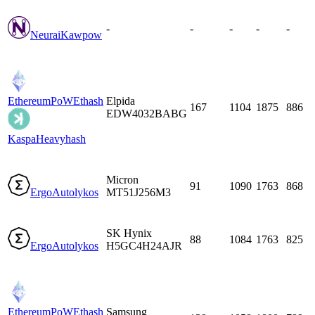
-
-
-
-
-
Neurai
Kawpow
EthereumPoW
Ethash
Elpida
167
1104
1875
886
EDW4032BABG
Kaspa
Heavyhash
Micron
91
1090
1763
868
Ergo
Autolykos
MT51J256M3
SK Hynix
88
1084
1763
825
Ergo
Autolykos
H5GC4H24AJR
EthereumPoW
Ethash
Samsung