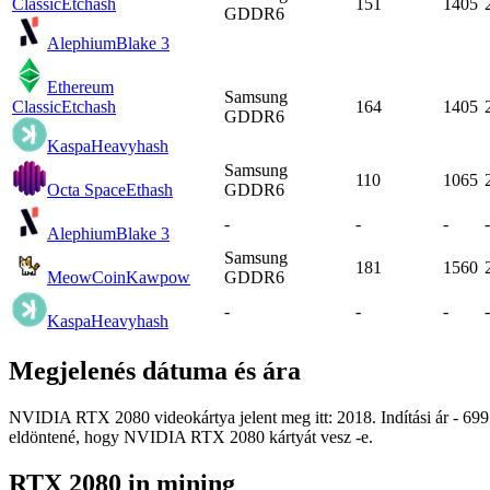
Classic
Etchash
151
1405
GDDR6
Alephium
Blake 3
Ethereum
Samsung
Classic
Etchash
164
1405
GDDR6
Kaspa
Heavyhash
Samsung
110
1065
Octa Space
Ethash
GDDR6
-
-
-
-
Alephium
Blake 3
Samsung
181
1560
MeowCoin
Kawpow
GDDR6
-
-
-
-
Kaspa
Heavyhash
Megjelenés dátuma és ára
NVIDIA RTX 2080 videokártya jelent meg itt: 2018. Indítási ár - 699.0
eldöntené, hogy NVIDIA RTX 2080 kártyát vesz -e.
RTX 2080 in mining