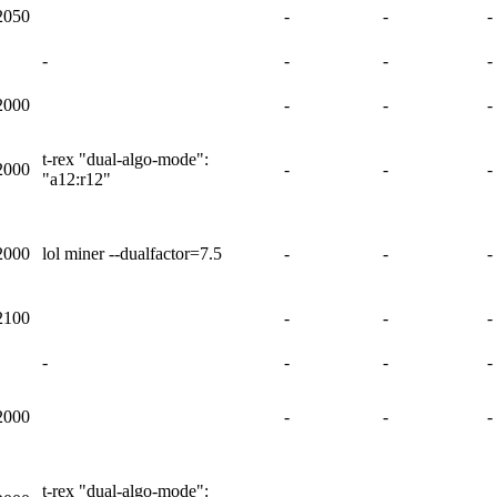
2050
-
-
-
-
-
-
-
2000
-
-
-
t-rex "dual-algo-mode":
2000
-
-
-
"a12:r12"
2000
lol miner --dualfactor=7.5
-
-
-
2100
-
-
-
-
-
-
-
2000
-
-
-
t-rex "dual-algo-mode":