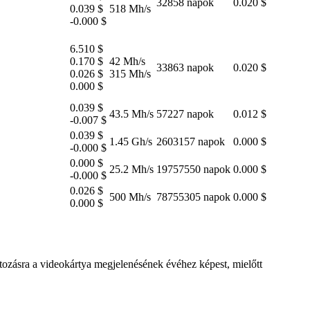
32858 napok
0.020 $
0.039 $
518 Mh/s
-0.000 $
6.510 $
0.170 $
42 Mh/s
33863 napok
0.020 $
0.026 $
315 Mh/s
0.000 $
0.039 $
43.5 Mh/s
57227 napok
0.012 $
-0.007 $
0.039 $
1.45 Gh/s
2603157 napok
0.000 $
-0.000 $
0.000 $
25.2 Mh/s
19757550 napok
0.000 $
-0.000 $
0.026 $
500 Mh/s
78755305 napok
0.000 $
0.000 $
ltozásra a videokártya megjelenésének évéhez képest, mielőtt