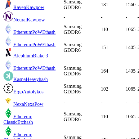
Samsung
181
1560
Raven
Kawpow
GDDR6
-
-
-
-
Neurai
Kawpow
Samsung
110
1065
EthereumPoW
Ethash
GDDR6
EthereumPoW
Ethash
Samsung
151
1405
GDDR6
Alephium
Blake 3
EthereumPoW
Ethash
Samsung
164
1405
GDDR6
Kaspa
Heavyhash
Samsung
102
1065
Ergo
Autolykos
GDDR6
-
-
-
-
Nexa
NexaPow
Samsung
Ethereum
110
1065
GDDR6
Classic
Etchash
Ethereum
Samsung