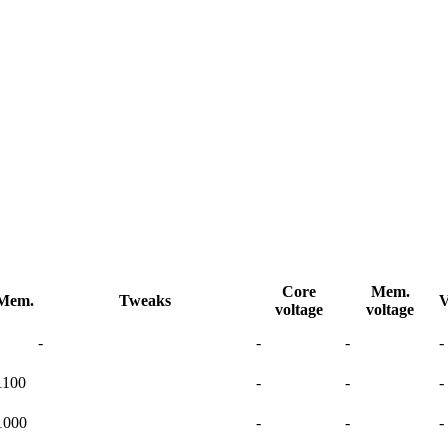
Core
Mem.
Mem.
Tweaks
V
voltage
voltage
-
-
-
-
1100
-
-
-
1000
-
-
-