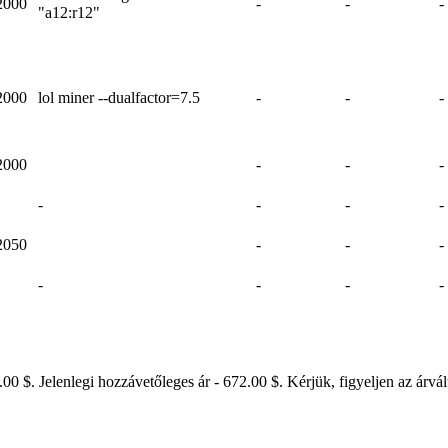
2000
-
-
-
"a12:r12"
2000
lol miner --dualfactor=7.5
-
-
-
2000
-
-
-
-
-
-
-
2050
-
-
-
-
-
-
-
0 $. Jelenlegi hozzávetőleges ár - 672.00 $. Kérjük, figyeljen az árvá