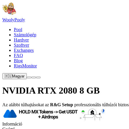
Wooly
Pooly
Pool
Számológép
Hardver
Szoftver
Exchanges
FAQ
Blog
RigsMonitor
🇭🇺
Magyar
NVIDIA RTX 2080 8 GB
Az alábbi túlhajtásokat az
R&G Setup
professzionális túlhúzói biztos
Információ