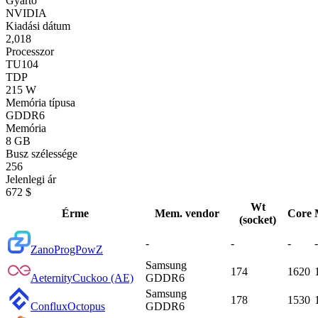
Gyártó
NVIDIA
Kiadási dátum
2,018
Processzor
TU104
TDP
215 W
Memória típusa
GDDR6
Memória
8 GB
Busz szélessége
256
Jelenlegi ár
672 $
Wt
Érme
Mem. vendor
Core
(socket)
-
-
-
-
Zano
ProgPowZ
Samsung
174
1620
Aeternity
Cuckoo (AE)
GDDR6
Samsung
178
1530
Conflux
Octopus
GDDR6