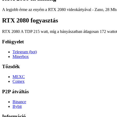
A legjobb érme az enyém a RTX 2080 videokártyával - Zano, 28 Mh/s 
RTX 2080 fogyasztás
RTX 2080 A TDP 215 watt, míg a bányászatban átlagosan 172 wattot
Felügyelet
Telegram (bot)
Minerbox
Tőzsdék
MEXC
Coinex
P2P átváltás
Binance
Bybit
Információ