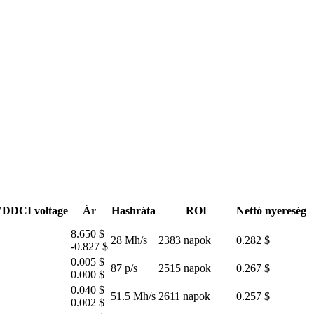
DDCI voltage
Ár
Hashráta
ROI
Nettó nyereség
8.650 $
28 Mh/s
2383 napok
0.282 $
-0.827 $
0.005 $
87 p/s
2515 napok
0.267 $
0.000 $
0.040 $
51.5 Mh/s
2611 napok
0.257 $
0.002 $