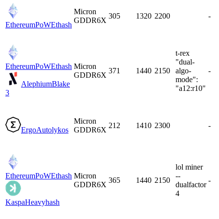
Micron
305
1320
2200
-
GDDR6X
EthereumPoW
Ethash
t-rex
"dual-
EthereumPoW
Ethash
Micron
371
1440
2150
algo-
-
GDDR6X
mode":
Alephium
Blake
"a12:r10"
3
Micron
212
1410
2300
-
Ergo
Autolykos
GDDR6X
lol miner
EthereumPoW
Ethash
Micron
--
365
1440
2150
-
GDDR6X
dualfactor
4
Kaspa
Heavyhash