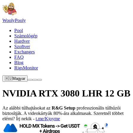
Wooly
Pooly
Pool
Számológép
Hardver
Szoftver
Exchanges
FAQ
Blog
RigsMonitor
🇭🇺
Magyar
NVIDIA RTX 3080 LHR 12 GB
Az alábbi túlhajtásokat az
R&G Setup
professzionális túlhúzói
biztosítják. A videokártyák 80%-ára alkalmasak. Szeretnél többet
elérni? Írj nekik -
t.me/Kjoyme