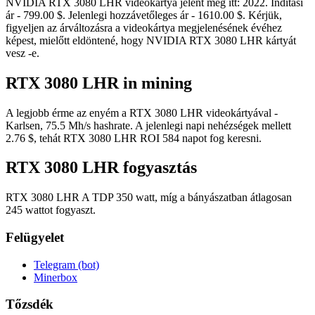
NVIDIA RTX 3080 LHR videokártya jelent meg itt: 2022. Indítási
ár - 799.00 $. Jelenlegi hozzávetőleges ár - 1610.00 $. Kérjük,
figyeljen az árváltozásra a videokártya megjelenésének évéhez
képest, mielőtt eldöntené, hogy NVIDIA RTX 3080 LHR kártyát
vesz -e.
RTX 3080 LHR in mining
A legjobb érme az enyém a RTX 3080 LHR videokártyával -
Karlsen, 75.5 Mh/s hashrate. A jelenlegi napi nehézségek mellett
2.76 $, tehát RTX 3080 LHR ROI 584 napot fog keresni.
RTX 3080 LHR fogyasztás
RTX 3080 LHR A TDP 350 watt, míg a bányászatban átlagosan
245 wattot fogyaszt.
Felügyelet
Telegram (bot)
Minerbox
Tőzsdék