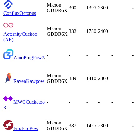
Micron
360
1395
2300
-
GDDR6X
Conflux
Octopus
Micron
332
1780
2400
-
Aeternity
Cuckoo
GDDR6X
(AE)
-
-
-
-
-
-
Zano
ProgPowZ
Micron
389
1410
2300
-
Raven
Kawpow
GDDR6X
MWC
Cuckatoo
-
-
-
-
-
-
31
Micron
387
1425
2300
-
Firo
FiroPow
GDDR6X