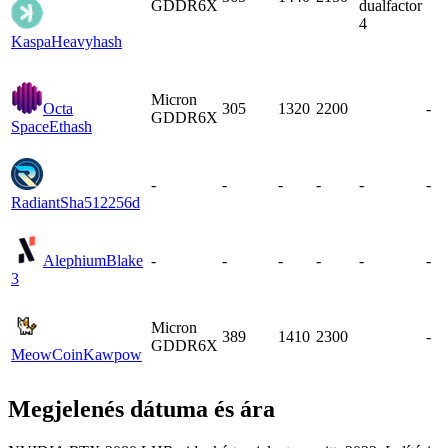
GDDR6X
dualfactor
4
Kaspa
Heavyhash
Micron
Octa
305
1320
2200
-
GDDR6X
Space
Ethash
-
-
-
-
-
-
Radiant
Sha512256d
Alephium
Blake
-
-
-
-
-
-
3
Micron
389
1410
2300
-
GDDR6X
MeowCoin
Kawpow
Megjelenés dátuma és ára