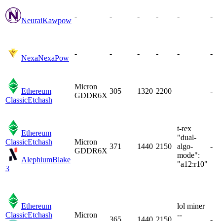
-
-
-
-
-
-
Neurai
Kawpow
-
-
-
-
-
-
Nexa
NexaPow
Micron
Ethereum
305
1320
2200
-
GDDR6X
Classic
Etchash
t-rex
Ethereum
"dual-
Classic
Etchash
Micron
371
1440
2150
algo-
-
GDDR6X
mode":
Alephium
Blake
"a12:r10"
3
Ethereum
lol miner
Classic
Etchash
Micron
--
365
1440
2150
-