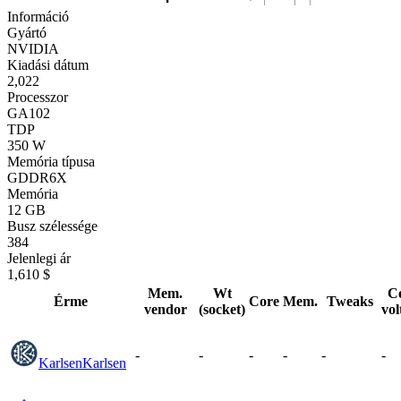
Információ
Gyártó
NVIDIA
Kiadási dátum
2,022
Processzor
GA102
TDP
350 W
Memória típusa
GDDR6X
Memória
12 GB
Busz szélessége
384
Jelenlegi ár
1,610 $
Mem.
Wt
C
Érme
Core
Mem.
Tweaks
vendor
(socket)
vol
-
-
-
-
-
-
Karlsen
Karlsen