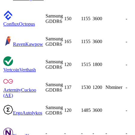
Samsung
150
1155
3600
-
GDDR6
Conflux
Octopus
Samsung
165
1155
3600
-
Raven
Kawpow
GDDR6
Samsung
120
1515
1800
-
GDDR6
Vertcoin
Verthash
Samsung
137
1530
1200
Nbminer
-
Aeternity
Cuckoo
GDDR6
(AE)
Samsung
120
1485
3600
-
Ergo
Autolykos
GDDR6
-
-
-
-
-
-