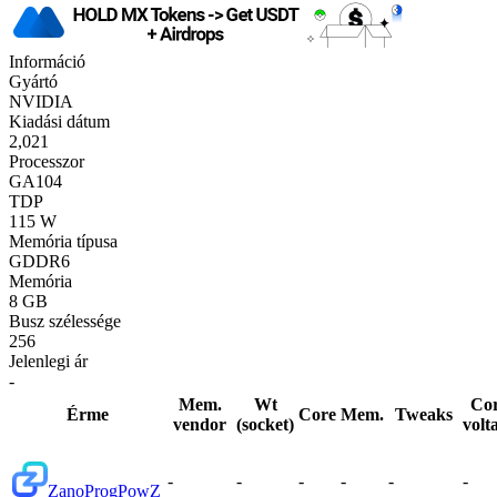
Információ
Gyártó
NVIDIA
Kiadási dátum
2,021
Processzor
GA104
TDP
115 W
Memória típusa
GDDR6
Memória
8 GB
Busz szélessége
256
Jelenlegi ár
-
Mem.
Wt
Co
Érme
Core
Mem.
Tweaks
vendor
(socket)
volt
-
-
-
-
-
-
Zano
ProgPowZ