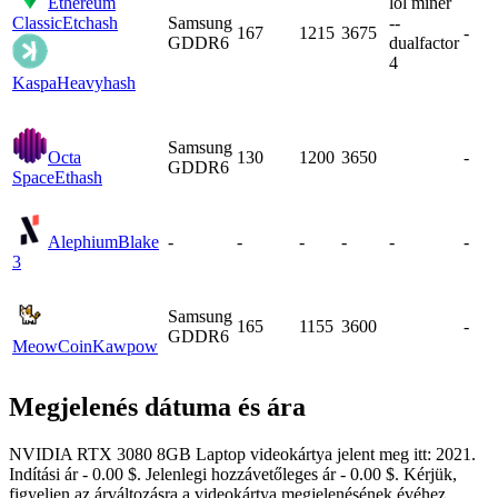
Ethereum
lol miner
Classic
Etchash
Samsung
--
167
1215
3675
-
GDDR6
dualfactor
4
Kaspa
Heavyhash
Samsung
Octa
130
1200
3650
-
GDDR6
Space
Ethash
Alephium
Blake
-
-
-
-
-
-
3
Samsung
165
1155
3600
-
GDDR6
MeowCoin
Kawpow
Megjelenés dátuma és ára
NVIDIA RTX 3080 8GB Laptop videokártya jelent meg itt: 2021.
Indítási ár - 0.00 $. Jelenlegi hozzávetőleges ár - 0.00 $. Kérjük,
figyeljen az árváltozásra a videokártya megjelenésének évéhez