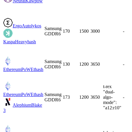
Neurai
Kawpow
Ergo
Autolykos
Samsung
170
1500
3000
-
GDDR6
Kaspa
Heavyhash
Samsung
130
1200
3650
-
GDDR6
EthereumPoW
Ethash
t-rex
"dual-
EthereumPoW
Ethash
Samsung
173
1200
3650
algo-
-
GDDR6
mode":
Alephium
Blake
"a12:r10"
3