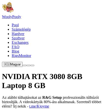
Wooly
Pooly
Pool
Számológép
Hardver
Szoftver
Exchanges
FAQ
Blog
RigsMonitor
🇭🇺
Magyar
NVIDIA RTX 3080 8GB
Laptop 8 GB
Az alábbi túlhajtásokat az
R&G Setup
professzionális túlhúzói
biztosítják. A videokártyák 80%-ára alkalmasak. Szeretnél többet
elérni? Írj nekik -
t.me/Kjoyme