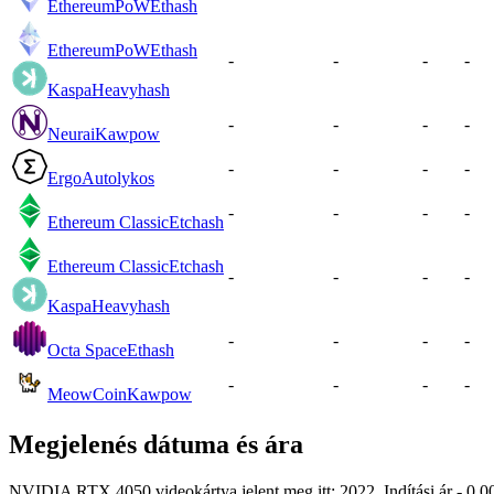
EthereumPoW
Ethash
EthereumPoW
Ethash
-
-
-
-
Kaspa
Heavyhash
-
-
-
-
Neurai
Kawpow
-
-
-
-
Ergo
Autolykos
-
-
-
-
Ethereum Classic
Etchash
Ethereum Classic
Etchash
-
-
-
-
Kaspa
Heavyhash
-
-
-
-
Octa Space
Ethash
-
-
-
-
MeowCoin
Kawpow
Megjelenés dátuma és ára
NVIDIA RTX 4050 videokártya jelent meg itt: 2022. Indítási ár - 0.00 