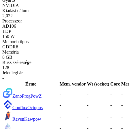
Gyártó
NVIDIA
Kiadási dátum
2,022
Processzor
AD106
TDP
150 W
Memória típusa
GDDR6
Memória
8 GB
Busz szélessége
128
Jelenlegi ár
-
Érme
Mem. vendor
Wt (socket)
Core
Me
-
-
-
-
Zano
ProgPowZ
-
-
-
-
Conflux
Octopus
-
-
-
-
Raven
Kawpow
-
-
-
-