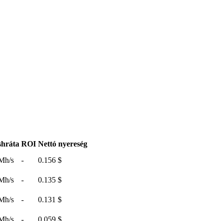
hráta
ROI
Nettó nyereség
Mh/s
-
0.156 $
Mh/s
-
0.135 $
Mh/s
-
0.131 $
Mh/s
-
0.059 $