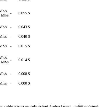
Mh/s
-
0.055 $
 Mh/s
Mh/s
-
0.043 $
Mh/s
-
0.040 $
Mh/s
-
0.015 $
Mh/s
-
0.014 $
 Mh/s
Mh/s
-
0.008 $
Mh/s
-
0.000 $
sra a videokártya megjelenésének évéhez képest, mielőtt eldöntené,