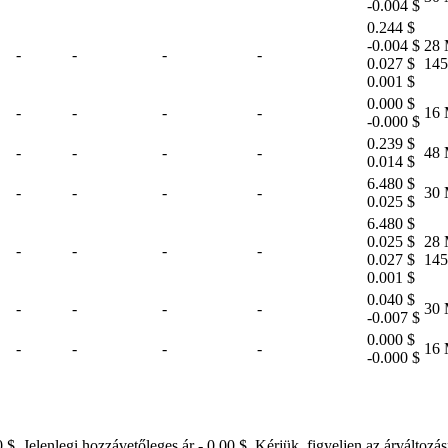
-0.004 $
0.244 $
-0.004 $
28 
-
-
-
-
0.027 $
145
0.001 $
0.000 $
-
-
-
-
16 
-0.000 $
0.239 $
-
-
-
-
48 
0.014 $
6.480 $
-
-
-
-
30 
0.025 $
6.480 $
0.025 $
28 
-
-
-
-
0.027 $
145
0.001 $
0.040 $
-
-
-
-
30 
-0.007 $
0.000 $
-
-
-
-
16 
-0.000 $
$. Jelenlegi hozzávetőleges ár - 0.00 $. Kérjük, figyeljen az árváltozá