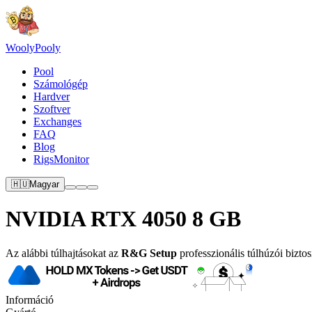
Wooly
Pooly
Pool
Számológép
Hardver
Szoftver
Exchanges
FAQ
Blog
RigsMonitor
🇭🇺
Magyar
NVIDIA RTX 4050 8 GB
Az alábbi túlhajtásokat az
R&G Setup
professzionális túlhúzói biztos
Információ