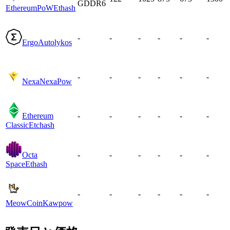
GDDR6
EthereumPoW
Ethash
-
-
-
-
-
-
Ergo
Autolykos
-
-
-
-
-
-
Nexa
NexaPow
Ethereum
-
-
-
-
-
-
Classic
Etchash
Octa
-
-
-
-
-
-
Space
Ethash
-
-
-
-
-
-
MeowCoin
Kawpow