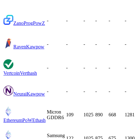
-
-
-
-
-
-
Zano
ProgPowZ
-
-
-
-
-
-
Raven
Kawpow
-
-
-
-
-
-
Vertcoin
Verthash
-
-
-
-
-
-
Neurai
Kawpow
Micron
109
1025
890
668
1281
GDDR6
EthereumPoW
Ethash
Samsung
122
1025
875
675
1300