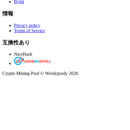
Bybit
情報
Privacy policy
Terms of Service
互換性あり
NiceHash
Crypto Mining Pool © Woolypooly 2026