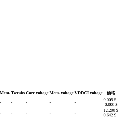
Mem.
Tweaks
Core voltage
Mem. voltage
VDDCI voltage
価格
0.005 $
-
-
-
-
-
-0.000 $
12.200 
-
-
-
-
-
0.642 $