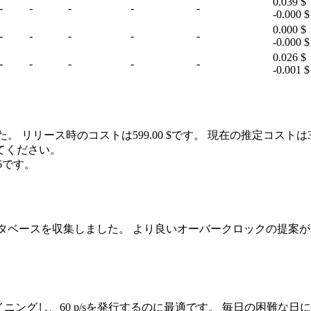
0.039 $
-
-
-
-
-
-0.000 $
0.000 $
-
-
-
-
-
-0.000 $
0.026 $
-
-
-
-
-
-0.001 $
した。 リリース時のコストは599.00 $です。 現在の推定コストは3
てください。
6です。
データベースを収集しました。 より良いオーバークロックの提案があ
ityをマイニングし、60 p/sを発行するのに最適です。 毎日の困