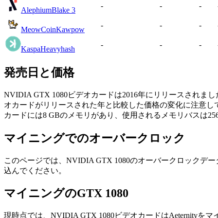
-
-
-
Alephium
Blake 3
-
-
-
MeowCoin
Kawpow
-
-
-
Kaspa
Heavyhash
発売日と価格
NVIDIA GTX 1080ビデオカードは2016年にリリースされま
オカードがリリースされた年と比較した価格の変化に注意し
カードには8 GBのメモリがあり、使用されるメモリバスは25
マイニングでのオーバークロック
このページでは、NVIDIA GTX 1080のオーバークロック
込んでください。
マイニングのGTX 1080
現時点では、NVIDIA GTX 1080ビデオカードはAetern