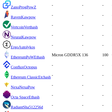
-
-
-
Zano
ProgPowZ
-
-
-
Raven
Kawpow
-
-
-
Vertcoin
Verthash
-
-
-
Neurai
Kawpow
-
-
-
Ergo
Autolykos
Micron GDDR5X
136
100
EthereumPoW
Ethash
-
-
-
Conflux
Octopus
-
-
-
Ethereum Classic
Etchash
-
-
-
Nexa
NexaPow
-
-
-
Octa Space
Ethash
-
-
-
Radiant
Sha512256d