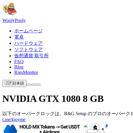
Wooly
Pooly
ホームページ
電卓
ハードウェア
ソフトウェア
仮想通貨 取引所
FAQ
Blog
RigsMonitor
🇯🇵
日本語
NVIDIA GTX 1080 8 GB
以下のオーバークロックは、R&G Setup のプロのオーバー
t.me/kjoyme