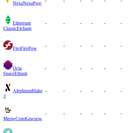
-
-
-
-
-
-
Nexa
NexaPow
Ethereum
-
-
-
-
-
-
Classic
Etchash
-
-
-
-
-
-
Firo
FiroPow
Octa
-
-
-
-
-
-
Space
Ethash
Alephium
Blake
-
-
-
-
-
-
3
-
-
-
-
-
-
MeowCoin
Kawpow