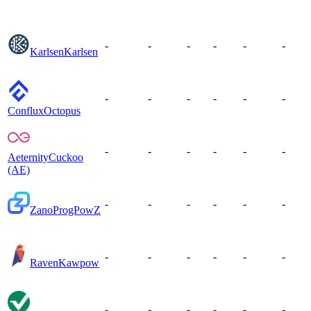
-
-
-
-
-
-
Karlsen
Karlsen
-
-
-
-
-
-
Conflux
Octopus
-
-
-
-
-
-
Aeternity
Cuckoo
(AE)
-
-
-
-
-
-
Zano
ProgPowZ
-
-
-
-
-
-
Raven
Kawpow
-
-
-
-
-
-