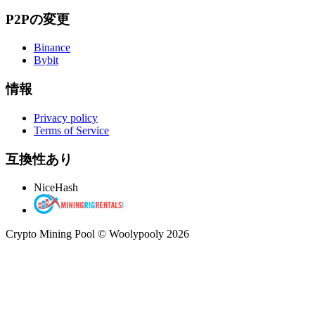
P2Pの変更
Binance
Bybit
情報
Privacy policy
Terms of Service
互換性あり
NiceHash
Crypto Mining Pool © Woolypooly 2026