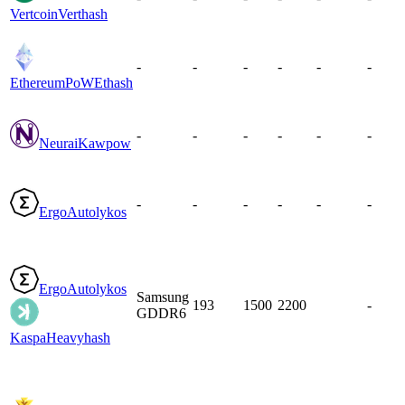
Vertcoin
Verthash
-
-
-
-
-
-
EthereumPoW
Ethash
-
-
-
-
-
-
Neurai
Kawpow
-
-
-
-
-
-
Ergo
Autolykos
Ergo
Autolykos
Samsung
193
1500
2200
-
GDDR6
Kaspa
Heavyhash