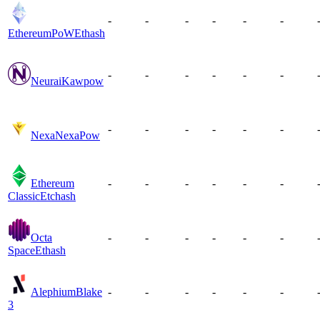
-
-
-
-
-
-
EthereumPoW
Ethash
-
-
-
-
-
-
Neurai
Kawpow
-
-
-
-
-
-
Nexa
NexaPow
Ethereum
-
-
-
-
-
-
Classic
Etchash
Octa
-
-
-
-
-
-
Space
Ethash
Alephium
Blake
-
-
-
-
-
-
3