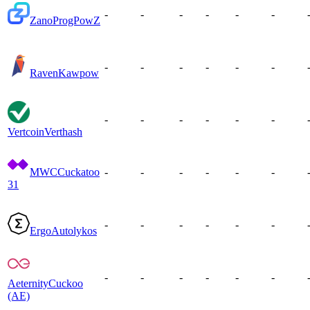
-
-
-
-
-
-
Zano
ProgPowZ
-
-
-
-
-
-
Raven
Kawpow
-
-
-
-
-
-
Vertcoin
Verthash
MWC
Cuckatoo
-
-
-
-
-
-
31
-
-
-
-
-
-
Ergo
Autolykos
-
-
-
-
-
-
Aeternity
Cuckoo
(AE)