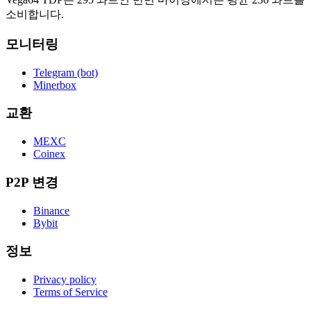
소비합니다.
모니터링
Telegram (bot)
Minerbox
교환
MEXC
Coinex
P2P 변경
Binance
Bybit
정보
Privacy policy
Terms of Service