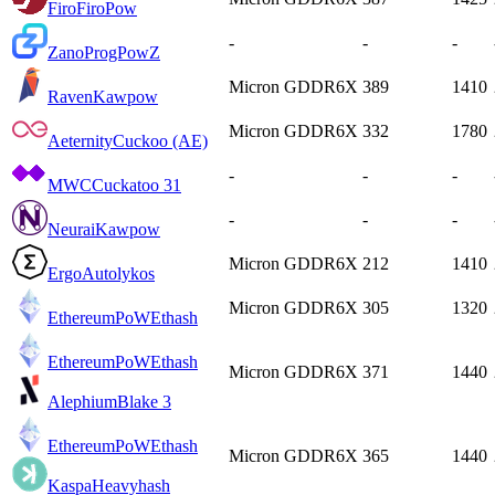
Firo
FiroPow
-
-
-
Zano
ProgPowZ
Micron GDDR6X
389
1410
Raven
Kawpow
Micron GDDR6X
332
1780
Aeternity
Cuckoo (AE)
-
-
-
MWC
Cuckatoo 31
-
-
-
Neurai
Kawpow
Micron GDDR6X
212
1410
Ergo
Autolykos
Micron GDDR6X
305
1320
EthereumPoW
Ethash
EthereumPoW
Ethash
Micron GDDR6X
371
1440
Alephium
Blake 3
EthereumPoW
Ethash
Micron GDDR6X
365
1440
Kaspa
Heavyhash