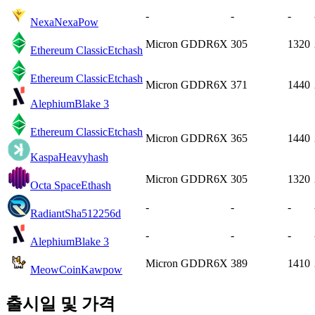
-
-
-
Nexa
NexaPow
Micron GDDR6X
305
1320
Ethereum Classic
Etchash
Ethereum Classic
Etchash
Micron GDDR6X
371
1440
Alephium
Blake 3
Ethereum Classic
Etchash
Micron GDDR6X
365
1440
Kaspa
Heavyhash
Micron GDDR6X
305
1320
Octa Space
Ethash
-
-
-
Radiant
Sha512256d
-
-
-
Alephium
Blake 3
Micron GDDR6X
389
1410
MeowCoin
Kawpow
출시일 및 가격