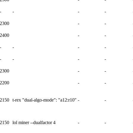
-
-
-
-
2300
-
-
2400
-
-
-
-
-
-
-
-
-
-
2300
-
-
2200
-
-
2150
t-rex "dual-algo-mode": "a12:r10"
-
-
2150
lol miner --dualfactor 4
-
-