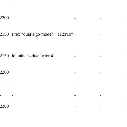
-
-
-
-
2200
-
-
2150
t-rex "dual-algo-mode": "a12:r10"
-
-
2150
lol miner --dualfactor 4
-
-
2200
-
-
-
-
-
-
-
-
-
-
2300
-
-