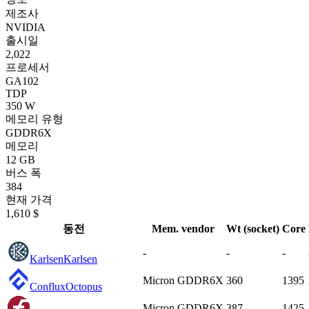
제조사
NVIDIA
출시일
2,022
프로세서
GA102
TDP
350 W
메모리 유형
GDDR6X
메모리
12 GB
버스 폭
384
현재 가격
1,610 $
동전
Mem. vendor
Wt (socket)
Core
-
-
-
Karlsen
Karlsen
Micron GDDR6X
360
1395
Conflux
Octopus
Micron GDDR6X
387
1425