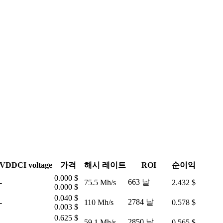
VDDCI voltage
가격
해시 레이트
ROI
순이익
0.000 $
663 날
-
75.5 Mh/s
2.432 $
0.000 $
0.040 $
2784 날
-
110 Mh/s
0.578 $
0.003 $
0.625 $
2850 날
-
59.1 Mh/s
0.565 $