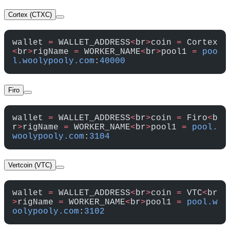
Cortex (CTXC)
wallet 
=
 WALLET_ADDRESS
<
br
>
coin 
=
 Cortex
<
br
>
rigName 
=
 WORKER_NAME
<
br
>
pool1 
=
 poo
l.woolypooly.com
:
40000
Firo
wallet 
=
 WALLET_ADDRESS
<
br
>
coin 
=
 Firo
<
b
r
>
rigName 
=
 WORKER_NAME
<
br
>
pool1 
=
 pool.
woolypooly.com
:
3104
Vertcoin (VTC)
wallet 
=
 WALLET_ADDRESS
<
br
>
coin 
=
 VTC
<
br
>
rigName 
=
 WORKER_NAME
<
br
>
pool1 
=
 pool.w
oolypooly.com
:
3102