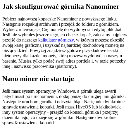
Jak skonfigurować górnika Nanominer
Pobierz najnowszą kopaczkę Nanominer z powyższego linku.
Następnie rozpakuj archiwum i przejdź do folderu z górnikiem.
Wybierz interesującą Cię monetę do wydobycia i edytuj plik .bat.
Jeśli nie wybrałeś jeszcze tego, co chcesz kopać, zalecamy najpierw
przejść do naszego
kalkulator górniczy
, w którym możesz określić
swoją kartę graficzną i uzyskać najbardziej dochodową monetę na
bieżący dzień. Powyżej znajdziesz gotowe przykładowe teczki
nietoperzy dla każdej monety, którą możesz wydobyć na naszym
basenie. Musisz tylko podać swój adres portfela i, w razie potrzeby,
imię i nazwisko pracownika (platformy).
Nano miner nie startuje
Jeśli masz system operacyjny Windows, a górnik ulega awarii
natychmiast po uruchomieniu, dodaj pauzę do drugiej linii górnika.
Następnie uruchom górnika i odczytaj błąd. Następnie dwukrotnie
sprawdź ustawienia koparki. Jeśli masz HiveOS lub jakikolwiek
inny system operacyjny - przejdź do konsoli górnika i przejrzyj
dzienniki tego, co dzieje się w górniku. Następnie dwukrotnie
sprawdź ustawienia koparki.