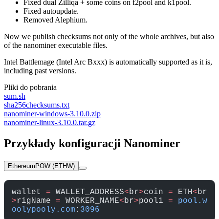
Fixed dual Zilliqa + some coins on f2pool and k1pool.
Fixed autoupdate.
Removed Alephium.
Now we publish checksums not only of the whole archives, but also
of the nanominer executable files.
Intel Battlemage (Intel Arc Bxxx) is automatically supported as it is,
including past versions.
Pliki do pobrania
sum.sh
sha256checksums.txt
nanominer-windows-3.10.0.zip
nanominer-linux-3.10.0.tar.gz
Przykłady konfiguracji Nanominer
EthereumPOW (ETHW)
wallet 
=
 WALLET_ADDRESS
<
br
>
coin 
=
 ETH
<
br
>
rigName 
=
 WORKER_NAME
<
br
>
pool1 
=
 pool.w
oolypooly.com
:
3096