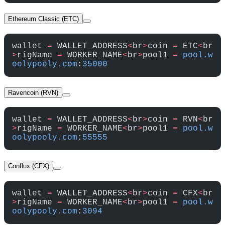
Ethereum Classic (ETC)
wallet 
=
 WALLET_ADDRESS
<
br
>
coin 
=
 ETC
<
br
>
rigName 
=
 WORKER_NAME
<
br
>
pool1 
=
 pool.w
oolypooly.com
:
35000
Ravencoin (RVN)
wallet 
=
 WALLET_ADDRESS
<
br
>
coin 
=
 RVN
<
br
>
rigName 
=
 WORKER_NAME
<
br
>
pool1 
=
 pool.w
oolypooly.com
:
55555
Conflux (CFX)
wallet 
=
 WALLET_ADDRESS
<
br
>
coin 
=
 CFX
<
br
>
rigName 
=
 WORKER_NAME
<
br
>
pool1 
=
 pool.w
oolypooly.com
:
3094