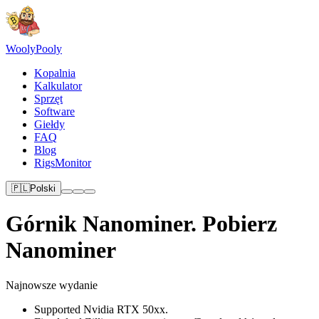
Wooly
Pooly
Kopalnia
Kalkulator
Sprzęt
Software
Giełdy
FAQ
Blog
RigsMonitor
🇵🇱
Polski
Górnik Nanominer. Pobierz
Nanominer
Najnowsze wydanie
Supported Nvidia RTX 50xx.