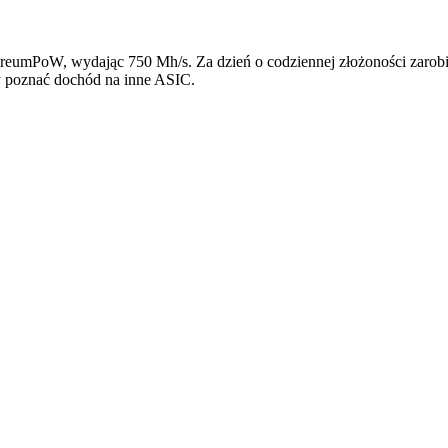
PoW, wydając 750 Mh/s. Za dzień o codziennej złożoności zarobisz 1
y poznać dochód na inne ASIC.