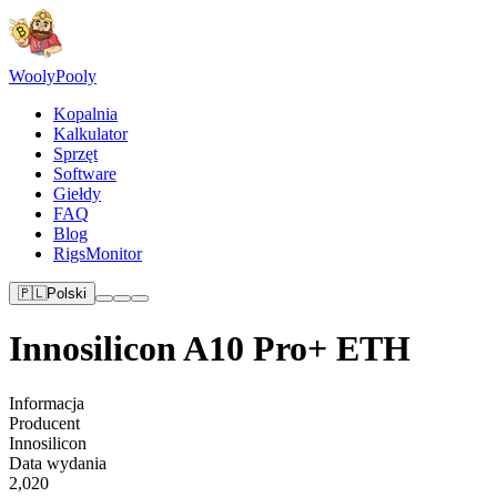
Wooly
Pooly
Kopalnia
Kalkulator
Sprzęt
Software
Giełdy
FAQ
Blog
RigsMonitor
🇵🇱
Polski
Innosilicon A10 Pro+ ETH
Informacja
Producent
Innosilicon
Data wydania
2,020