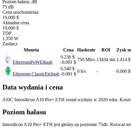
Poziom hałasu, dB
75 dB
Cena uruchomienia
19,000 $
Aktualna cena
19,000 $
TDP
1,350 W
Zasilacz
Moneta
Cena
Hashrate
ROI
Zysk n
0.236 $
750 Mh/s
13434 dni
1.414 $
EthereumPoW
Ethash
-0.001 $
6.540 $
0 h/s
-
0.000 $
Ethereum Classic
Etchash
-0.081 $
Data wydania i cena
ASIC Innosilicon A10 Pro+ ETH został wydany w 2020 roku. Koszt
Poziom hałasu
Innosilicon A10 Pro+ ETH jest głośny na poziomie 75db. Rozważ ten