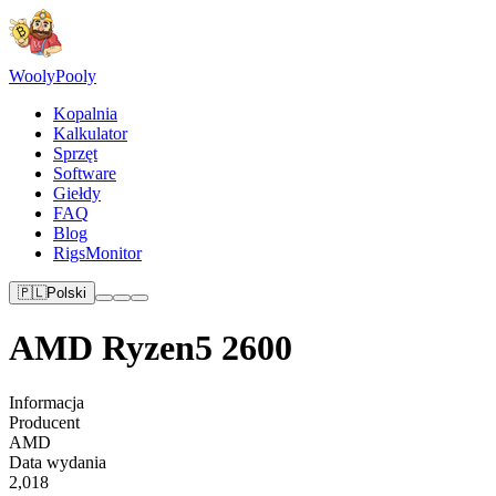
Wooly
Pooly
Kopalnia
Kalkulator
Sprzęt
Software
Giełdy
FAQ
Blog
RigsMonitor
🇵🇱
Polski
AMD Ryzen5 2600
Informacja
Producent
AMD
Data wydania
2,018