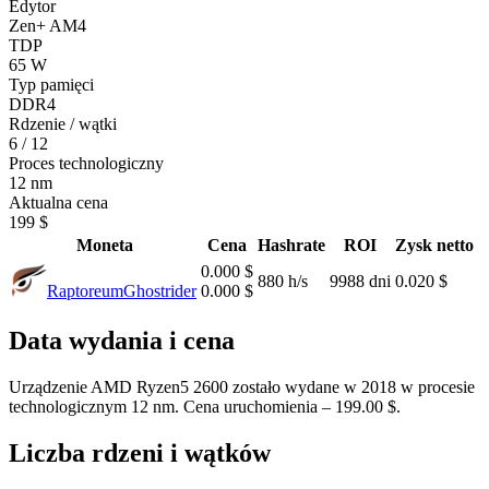
Edytor
Zen+ AM4
TDP
65 W
Typ pamięci
DDR4
Rdzenie / wątki
6 / 12
Proces technologiczny
12 nm
Aktualna cena
199 $
Moneta
Cena
Hashrate
ROI
Zysk netto
0.000 $
880 h/s
9988 dni
0.020 $
Raptoreum
Ghostrider
0.000 $
Data wydania i cena
Urządzenie AMD Ryzen5 2600 zostało wydane w 2018 w procesie
technologicznym 12 nm. Cena uruchomienia – 199.00 $.
Liczba rdzeni i wątków