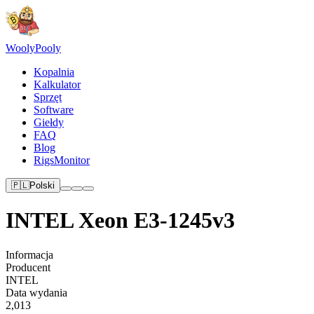
Wooly
Pooly
Kopalnia
Kalkulator
Sprzęt
Software
Giełdy
FAQ
Blog
RigsMonitor
🇵🇱
Polski
INTEL Xeon E3-1245v3
Informacja
Producent
INTEL
Data wydania
2,013