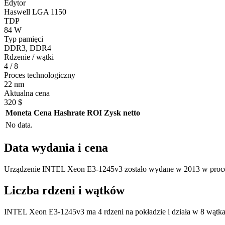
Edytor
Haswell LGA 1150
TDP
84 W
Typ pamięci
DDR3, DDR4
Rdzenie / wątki
4 / 8
Proces technologiczny
22 nm
Aktualna cena
320 $
Moneta
Cena
Hashrate
ROI
Zysk netto
No data.
Data wydania i cena
Urządzenie INTEL Xeon E3-1245v3 zostało wydane w 2013 w proces
Liczba rdzeni i wątków
INTEL Xeon E3-1245v3 ma 4 rdzeni na pokładzie i działa w 8 wątka