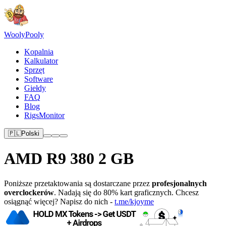
Wooly
Pooly
Kopalnia
Kalkulator
Sprzęt
Software
Giełdy
FAQ
Blog
RigsMonitor
🇵🇱
Polski
AMD R9 380 2 GB
Poniższe przetaktowania są dostarczane przez
profesjonalnych
overclockerów
. Nadają się do 80% kart graficznych. Chcesz
osiągnąć więcej? Napisz do nich -
t.me/kjoyme