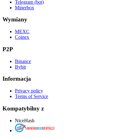
Telegram (bot)
Minerbox
Wymiany
MEXC
Coinex
P2P
Binance
Bybit
Informacja
Privacy policy
Terms of Service
Kompatybilny z
NiceHash