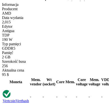
Informacja
Producent
AMD
Data wydania
2,015
Edytor
Antigua
TDP
190 W
Typ pamięci
GDDR5
Pamięć
2 GB
Szerokość busa
256
Aktualna cena
95 $
Mem.
Wt
Core
Mem.
VD
Moneta
Core
Mem.
vendor
(socket)
voltage
voltage
volt
-
-
-
-
-
-
-
Vertcoin
Verthash