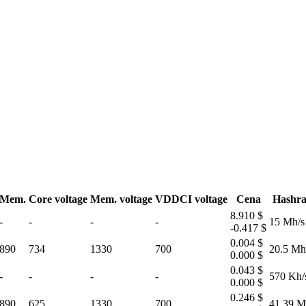
Mem.
Core voltage
Mem. voltage
VDDCI voltage
Cena
Hashra
8.910 $
-
-
-
-
15 Mh/s
-0.417 $
0.004 $
890
734
1330
700
20.5 Mh
0.000 $
0.043 $
-
-
-
-
570 Kh/
0.000 $
0.246 $
890
625
1330
700
41.39 M