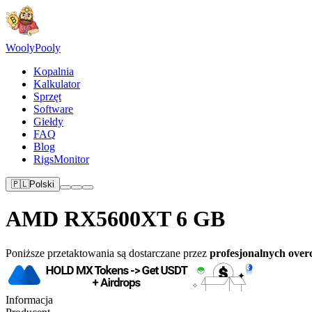
Wooly
Pooly
Kopalnia
Kalkulator
Sprzęt
Software
Giełdy
FAQ
Blog
RigsMonitor
🇵🇱
Polski
AMD RX5600XT 6 GB
Poniższe przetaktowania są dostarczane przez
profesjonalnych over
Informacja