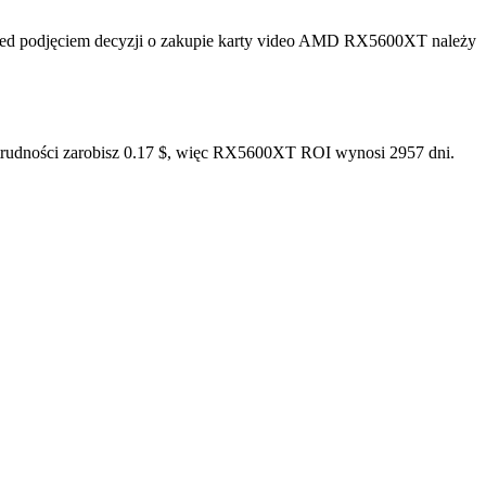
zed podjęciem decyzji o zakupie karty video AMD RX5600XT należy
trudności zarobisz 0.17 $, więc RX5600XT ROI wynosi 2957 dni.