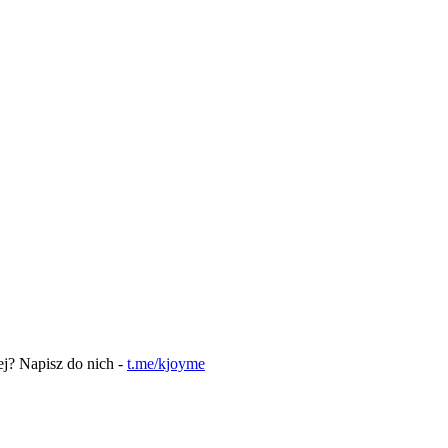
ej? Napisz do nich -
t.me/kjoyme