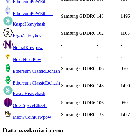
EthereumPoW
Ethash
EthereumPoW
Ethash
Samsung GDDR6
148
1496
Kaspa
Heavyhash
Samsung GDDR6
102
1165
Ergo
Autolykos
-
-
-
Neurai
Kawpow
-
-
-
Nexa
NexaPow
Samsung GDDR6
106
950
Ethereum Classic
Etchash
Ethereum Classic
Etchash
Samsung GDDR6
148
1496
Kaspa
Heavyhash
Samsung GDDR6
106
950
Octa Space
Ethash
Samsung GDDR6
133
1427
MeowCoin
Kawpow
Data wydania i cena