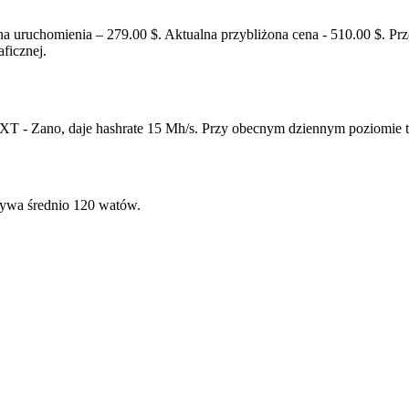
ruchomienia – 279.00 $. Aktualna przybliżona cena - 510.00 $. Pr
ficznej.
XT - Zano, daje hashrate 15 Mh/s. Przy obecnym dziennym poziomie 
wa średnio 120 watów.