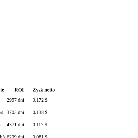
te
ROI
Zysk netto
2957 dni
0.172 $
/s
3703 dni
0.138 $
s
4371 dni
0.117 $
h/s
6299 dni
0.081 $