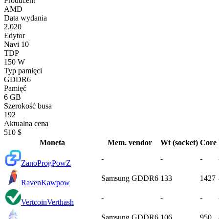
Producent
AMD
Data wydania
2,020
Edytor
Navi 10
TDP
150 W
Typ pamięci
GDDR6
Pamięć
6 GB
Szerokość busa
192
Aktualna cena
510 $
Moneta
Mem. vendor
Wt (socket)
Core
-
-
-
Zano
ProgPowZ
Samsung GDDR6
133
1427
Raven
Kawpow
-
-
-
Vertcoin
Verthash
Samsung GDDR6
106
950