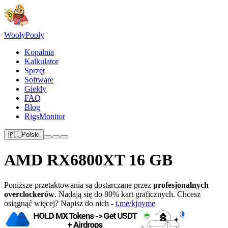
Wooly
Pooly
Kopalnia
Kalkulator
Sprzęt
Software
Giełdy
FAQ
Blog
RigsMonitor
🇵🇱
Polski
AMD RX6800XT 16 GB
Poniższe przetaktowania są dostarczane przez
profesjonalnych
overclockerów
. Nadają się do 80% kart graficznych. Chcesz
osiągnąć więcej? Napisz do nich -
t.me/kjoyme