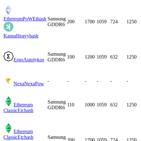
EthereumPoW
Ethash
Samsung
200
1700
1059
724
1250
GDDR6
Kaspa
Heavyhash
Samsung
100
1200
1059
632
1250
Ergo
Autolykos
GDDR6
-
-
-
-
-
-
Nexa
NexaPow
Samsung
Ethereum
110
1000
1059
632
1250
GDDR6
Classic
Etchash
Ethereum
Classic
Etchash
Samsung
200
1700
1059
724
1250