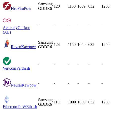
Samsung
120
1150
1059
632
1250
Firo
FiroPow
GDDR6
-
-
-
-
-
-
Aeternity
Cuckoo
(AE)
Samsung
124
1150
1059
632
1250
Raven
Kawpow
GDDR6
-
-
-
-
-
-
Vertcoin
Verthash
-
-
-
-
-
-
Neurai
Kawpow
Samsung
110
1000
1059
632
1250
GDDR6
EthereumPoW
Ethash