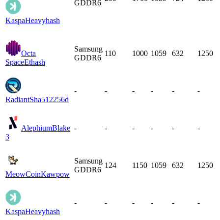
GDDR6
Kaspa
Heavyhash
Samsung
Octa
110
1000
1059
632
1250
GDDR6
Space
Ethash
-
-
-
-
-
-
Radiant
Sha512256d
Alephium
Blake
-
-
-
-
-
-
3
Samsung
124
1150
1059
632
1250
GDDR6
MeowCoin
Kawpow
-
-
-
-
-
-
Kaspa
Heavyhash