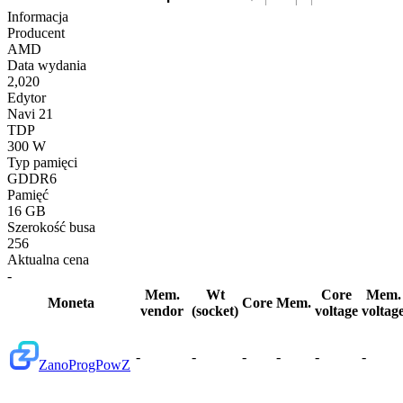
Informacja
Producent
AMD
Data wydania
2,020
Edytor
Navi 21
TDP
300 W
Typ pamięci
GDDR6
Pamięć
16 GB
Szerokość busa
256
Aktualna cena
-
Mem.
Wt
Core
Mem.
Moneta
Core
Mem.
vendor
(socket)
voltage
voltag
-
-
-
-
-
-
Zano
ProgPowZ