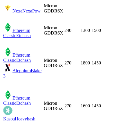
Micron
Nexa
NexaPow
GDDR6X
Micron
Ethereum
240
1300
1500
GDDR6X
Classic
Etchash
Ethereum
Classic
Etchash
Micron
270
1800
1450
GDDR6X
Alephium
Blake
3
Ethereum
Classic
Etchash
Micron
270
1600
1450
GDDR6X
Kaspa
Heavyhash