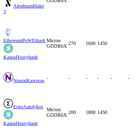
GDDR6X
Alephium
Blake
3
EthereumPoW
Ethash
Micron
270
1600
1450
GDDR6X
Kaspa
Heavyhash
-
-
-
-
-
-
Neurai
Kawpow
Ergo
Autolykos
Micron
200
1800
1450
GDDR6X
Kaspa
Heavyhash