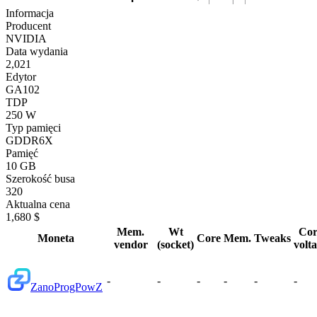
Informacja
Producent
NVIDIA
Data wydania
2,021
Edytor
GA102
TDP
250 W
Typ pamięci
GDDR6X
Pamięć
10 GB
Szerokość busa
320
Aktualna cena
1,680 $
Mem.
Wt
Cor
Moneta
Core
Mem.
Tweaks
vendor
(socket)
volt
-
-
-
-
-
-
Zano
ProgPowZ