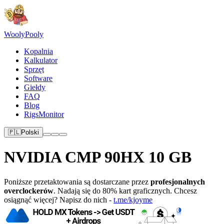
Wooly
Pooly
Kopalnia
Kalkulator
Sprzęt
Software
Giełdy
FAQ
Blog
RigsMonitor
🇵🇱
Polski
NVIDIA CMP 90HX 10 GB
Poniższe przetaktowania są dostarczane przez
profesjonalnych
overclockerów
. Nadają się do 80% kart graficznych. Chcesz
osiągnąć więcej? Napisz do nich -
t.me/kjoyme