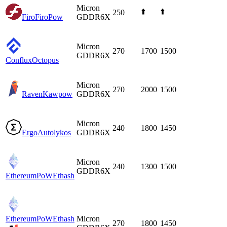
Micron
⬆️
⬆️
250
Firo
FiroPow
GDDR6X
Micron
270
1700
1500
GDDR6X
Conflux
Octopus
Micron
270
2000
1500
Raven
Kawpow
GDDR6X
Micron
240
1800
1450
Ergo
Autolykos
GDDR6X
Micron
240
1300
1500
GDDR6X
EthereumPoW
Ethash
EthereumPoW
Ethash
Micron
270
1800
1450