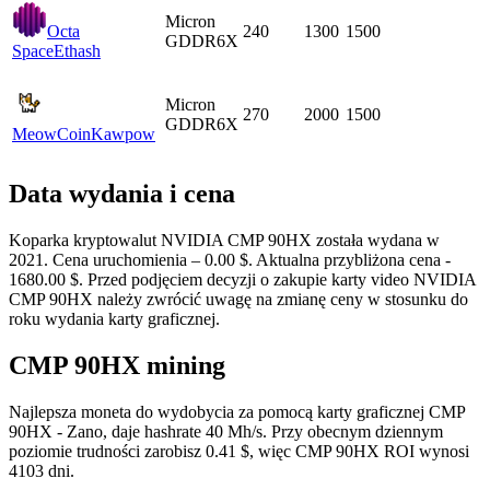
Micron
Octa
240
1300
1500
GDDR6X
Space
Ethash
Micron
270
2000
1500
GDDR6X
MeowCoin
Kawpow
Data wydania i cena
Koparka kryptowalut NVIDIA CMP 90HX została wydana w
2021. Cena uruchomienia – 0.00 $. Aktualna przybliżona cena -
1680.00 $. Przed podjęciem decyzji o zakupie karty video NVIDIA
CMP 90HX należy zwrócić uwagę na zmianę ceny w stosunku do
roku wydania karty graficznej.
CMP 90HX mining
Najlepsza moneta do wydobycia za pomocą karty graficznej CMP
90HX - Zano, daje hashrate 40 Mh/s. Przy obecnym dziennym
poziomie trudności zarobisz 0.41 $, więc CMP 90HX ROI wynosi
4103 dni.