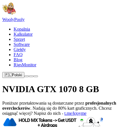
Wooly
Pooly
Kopalnia
Kalkulator
Sprzęt
Software
Giełdy
FAQ
Blog
RigsMonitor
🇵🇱
Polski
NVIDIA GTX 1070 8 GB
Poniższe przetaktowania są dostarczane przez
profesjonalnych
overclockerów
. Nadają się do 80% kart graficznych. Chcesz
osiągnąć więcej? Napisz do nich -
t.me/kjoyme