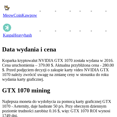
-
-
-
-
-
-
MeowCoin
Kawpow
-
-
-
-
-
-
Kaspa
Heavyhash
Data wydania i cena
Koparka kryptowalut NVIDIA GTX 1070 została wydana w 2016.
Cena uruchomienia – 379.00 $. Aktualna przybliżona cena - 280.00
$. Przed podjęciem decyzji o zakupie karty video NVIDIA GTX
1070 należy zwrócić uwagę na zmianę ceny w stosunku do roku
wydania karty graficznej.
GTX 1070 mining
Najlepsza moneta do wydobycia za pomocą karty graficznej GTX
1070 - Aeternity, daje hashrate 50 p/s. Przy obecnym dziennym
poziomie trudności zarobisz 0.16 $, więc GTX 1070 ROI wynosi
1749 dni.