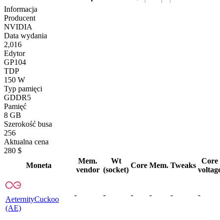
Informacja
Producent
NVIDIA
Data wydania
2,016
Edytor
GP104
TDP
150 W
Typ pamięci
GDDR5
Pamięć
8 GB
Szerokość busa
256
Aktualna cena
280 $
Mem.
Wt
Core
Moneta
Core
Mem.
Tweaks
vendor
(socket)
voltag
-
-
-
-
-
-
Aeternity
Cuckoo
(AE)