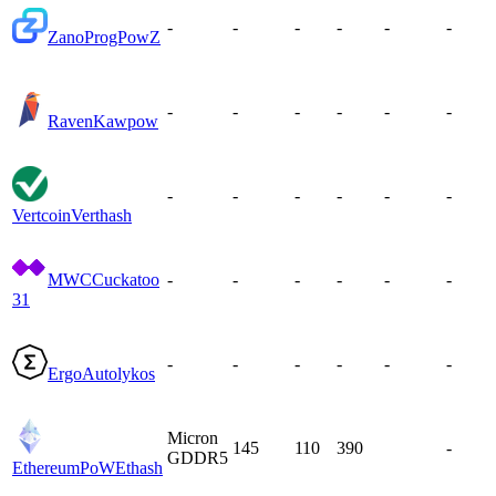
-
-
-
-
-
-
Zano
ProgPowZ
-
-
-
-
-
-
Raven
Kawpow
-
-
-
-
-
-
Vertcoin
Verthash
MWC
Cuckatoo
-
-
-
-
-
-
31
-
-
-
-
-
-
Ergo
Autolykos
Micron
145
110
390
-
GDDR5
EthereumPoW
Ethash