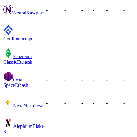
-
-
-
-
-
-
Neurai
Kawpow
-
-
-
-
-
-
Conflux
Octopus
Ethereum
-
-
-
-
-
-
Classic
Etchash
Octa
-
-
-
-
-
-
Space
Ethash
-
-
-
-
-
-
Nexa
NexaPow
Alephium
Blake
-
-
-
-
-
-
3