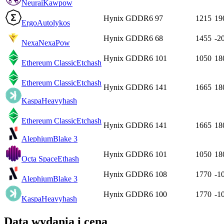
Neurai
Kawpow
Hynix GDDR6
97
1215
19
Ergo
Autolykos
Hynix GDDR6
68
1455
-2
Nexa
NexaPow
Hynix GDDR6
101
1050
18
Ethereum Classic
Etchash
Ethereum Classic
Etchash
Hynix GDDR6
141
1665
18
Kaspa
Heavyhash
Ethereum Classic
Etchash
Hynix GDDR6
141
1665
18
Alephium
Blake 3
Hynix GDDR6
101
1050
18
Octa Space
Ethash
Hynix GDDR6
108
1770
-1
Alephium
Blake 3
Hynix GDDR6
100
1770
-1
Kaspa
Heavyhash
Data wydania i cena