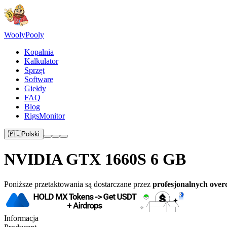
Wooly
Pooly
Kopalnia
Kalkulator
Sprzęt
Software
Giełdy
FAQ
Blog
RigsMonitor
🇵🇱
Polski
NVIDIA GTX 1660S 6 GB
Poniższe przetaktowania są dostarczane przez
profesjonalnych over
Informacja