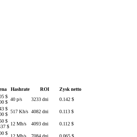
ena
Hashrate
ROI
Zysk netto
05 $
40 p/s
3233 dni
0.142 $
00 $
43 $
517 Kh/s
4082 dni
0.113 $
00 $
50 $
12 Mh/s
4093 dni
0.112 $
437 $
00 $
12 Mh/s
7084 dni
0.065 $