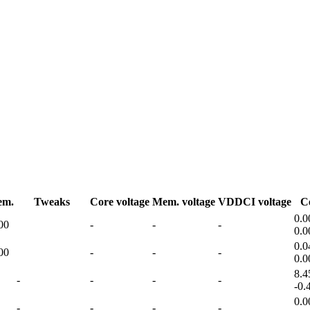
em.
Tweaks
Core voltage
Mem. voltage
VDDCI voltage
C
0.0
00
-
-
-
0.0
0.0
00
-
-
-
0.0
8.4
-
-
-
-
-0.
0.0
-
-
-
-