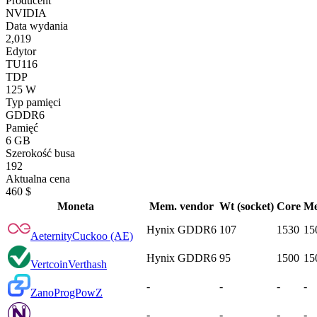
Producent
NVIDIA
Data wydania
2,019
Edytor
TU116
TDP
125 W
Typ pamięci
GDDR6
Pamięć
6 GB
Szerokość busa
192
Aktualna cena
460 $
Moneta
Mem. vendor
Wt (socket)
Core
M
Hynix GDDR6
107
1530
15
Aeternity
Cuckoo (AE)
Hynix GDDR6
95
1500
15
Vertcoin
Verthash
-
-
-
-
Zano
ProgPowZ
-
-
-
-