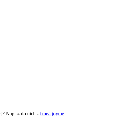
ej? Napisz do nich -
t.me/kjoyme