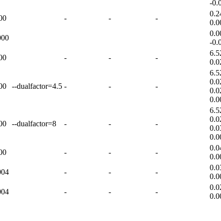
-0.
0.2
00
-
-
-
0.0
0.0
000
-0.
6.5
00
-
-
-
0.0
6.5
0.0
00
--dualfactor=4.5
-
-
-
0.0
0.0
6.5
0.0
00
--dualfactor=8
-
-
-
0.0
0.0
0.0
00
-
-
-
0.0
0.0
004
-
-
-
0.0
0.0
004
-
-
-
0.0