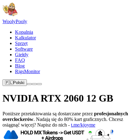
Wooly
Pooly
Kopalnia
Kalkulator
Sprzęt
Software
Giełdy
FAQ
Blog
RigsMonitor
🇵🇱
Polski
NVIDIA RTX 2060 12 GB
Poniższe przetaktowania są dostarczane przez
profesjonalnych
overclockerów
. Nadają się do 80% kart graficznych. Chcesz
osiągnąć więcej? Napisz do nich -
t.me/kjoyme