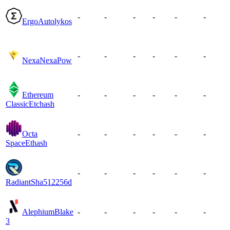
-
-
-
-
-
-
Ergo
Autolykos
-
-
-
-
-
-
Nexa
NexaPow
Ethereum
-
-
-
-
-
-
Classic
Etchash
Octa
-
-
-
-
-
-
Space
Ethash
-
-
-
-
-
-
Radiant
Sha512256d
Alephium
Blake
-
-
-
-
-
-
3