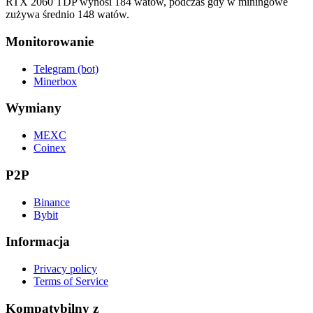
RTX 2060 TDP wynosi 184 watów, podczas gdy w miningowe
zużywa średnio 148 watów.
Monitorowanie
Telegram (bot)
Minerbox
Wymiany
MEXC
Coinex
P2P
Binance
Bybit
Informacja
Privacy policy
Terms of Service
Kompatybilny z