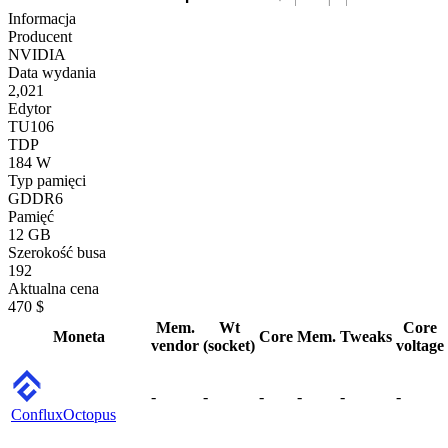
Informacja
Producent
NVIDIA
Data wydania
2,021
Edytor
TU106
TDP
184 W
Typ pamięci
GDDR6
Pamięć
12 GB
Szerokość busa
192
Aktualna cena
470 $
Mem.
Wt
Core
Moneta
Core
Mem.
Tweaks
vendor
(socket)
voltage
-
-
-
-
-
-
Conflux
Octopus