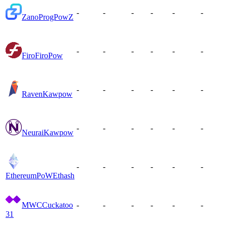
-
-
-
-
-
-
Zano
ProgPowZ
-
-
-
-
-
-
Firo
FiroPow
-
-
-
-
-
-
Raven
Kawpow
-
-
-
-
-
-
Neurai
Kawpow
-
-
-
-
-
-
EthereumPoW
Ethash
MWC
Cuckatoo
-
-
-
-
-
-
31