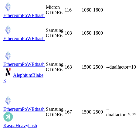
Micron
116
1060
1600
GDDR6
EthereumPoW
Ethash
Samsung
103
1050
1600
GDDR6
EthereumPoW
Ethash
EthereumPoW
Ethash
Samsung
163
1590
2500
--dualfactor=10
GDDR6
Alephium
Blake
3
EthereumPoW
Ethash
Samsung
--
167
1590
2500
GDDR6
dualfactor=5.7
Kaspa
Heavyhash