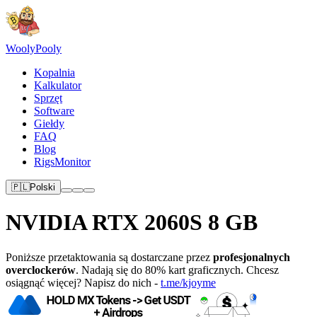
Wooly
Pooly
Kopalnia
Kalkulator
Sprzęt
Software
Giełdy
FAQ
Blog
RigsMonitor
🇵🇱
Polski
NVIDIA RTX 2060S 8 GB
Poniższe przetaktowania są dostarczane przez
profesjonalnych
overclockerów
. Nadają się do 80% kart graficznych. Chcesz
osiągnąć więcej? Napisz do nich -
t.me/kjoyme