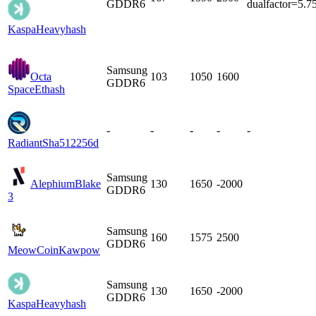
GDDR6
dualfactor=5.7
Kaspa
Heavyhash
Samsung
Octa
103
1050
1600
GDDR6
Space
Ethash
-
-
-
-
-
Radiant
Sha512256d
Samsung
Alephium
Blake
130
1650
-2000
GDDR6
3
Samsung
160
1575
2500
GDDR6
MeowCoin
Kawpow
Samsung
130
1650
-2000
GDDR6
Kaspa
Heavyhash