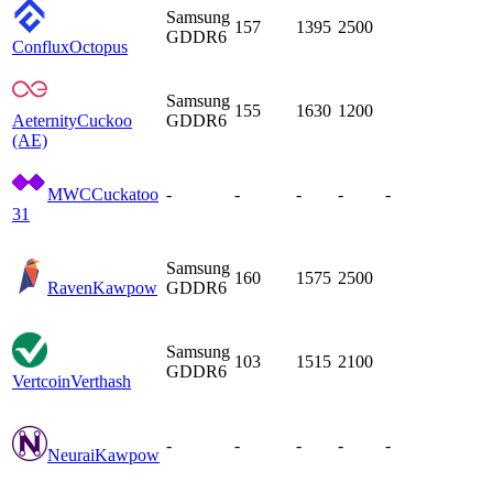
Samsung
157
1395
2500
GDDR6
Conflux
Octopus
Samsung
155
1630
1200
Aeternity
Cuckoo
GDDR6
(AE)
MWC
Cuckatoo
-
-
-
-
-
31
Samsung
160
1575
2500
Raven
Kawpow
GDDR6
Samsung
103
1515
2100
GDDR6
Vertcoin
Verthash
-
-
-
-
-
Neurai
Kawpow