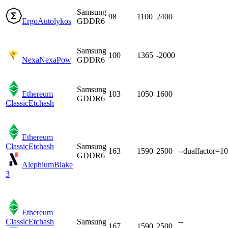
Samsung
98
1100
2400
Ergo
Autolykos
GDDR6
Samsung
100
1365
-2000
Nexa
NexaPow
GDDR6
Samsung
Ethereum
103
1050
1600
GDDR6
Classic
Etchash
Ethereum
Classic
Etchash
Samsung
163
1590
2500
--dualfactor=10
GDDR6
Alephium
Blake
3
Ethereum
Classic
Etchash
Samsung
--
167
1590
2500