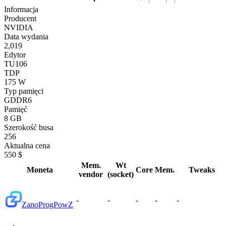
Informacja
Producent
NVIDIA
Data wydania
2,019
Edytor
TU106
TDP
175 W
Typ pamięci
GDDR6
Pamięć
8 GB
Szerokość busa
256
Aktualna cena
550 $
Mem.
Wt
Moneta
Core
Mem.
Tweaks
vendor
(socket)
-
-
-
-
-
Zano
ProgPowZ