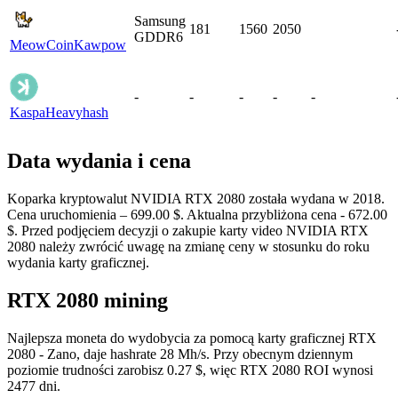
Samsung
181
1560
2050
GDDR6
MeowCoin
Kawpow
-
-
-
-
-
Kaspa
Heavyhash
Data wydania i cena
Koparka kryptowalut NVIDIA RTX 2080 została wydana w 2018.
Cena uruchomienia – 699.00 $. Aktualna przybliżona cena - 672.00
$. Przed podjęciem decyzji o zakupie karty video NVIDIA RTX
2080 należy zwrócić uwagę na zmianę ceny w stosunku do roku
wydania karty graficznej.
RTX 2080 mining
Najlepsza moneta do wydobycia za pomocą karty graficznej RTX
2080 - Zano, daje hashrate 28 Mh/s. Przy obecnym dziennym
poziomie trudności zarobisz 0.27 $, więc RTX 2080 ROI wynosi
2477 dni.