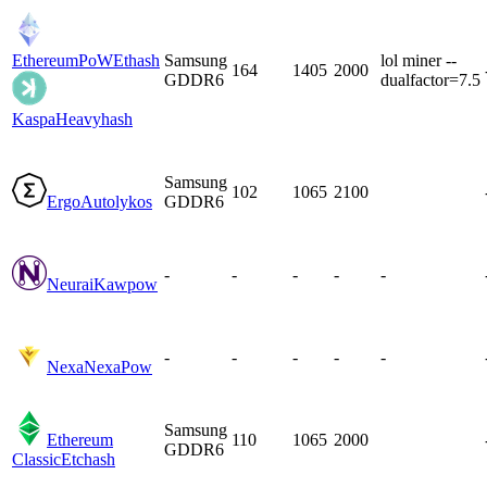
EthereumPoW
Ethash
Samsung
lol miner --
164
1405
2000
GDDR6
dualfactor=7.5
Kaspa
Heavyhash
Samsung
102
1065
2100
Ergo
Autolykos
GDDR6
-
-
-
-
-
Neurai
Kawpow
-
-
-
-
-
Nexa
NexaPow
Samsung
Ethereum
110
1065
2000
GDDR6
Classic
Etchash