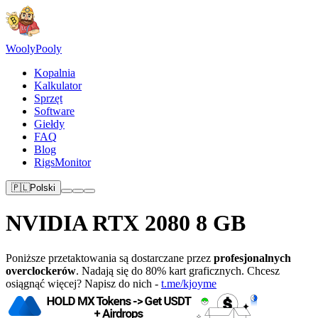
Wooly
Pooly
Kopalnia
Kalkulator
Sprzęt
Software
Giełdy
FAQ
Blog
RigsMonitor
🇵🇱
Polski
NVIDIA RTX 2080 8 GB
Poniższe przetaktowania są dostarczane przez
profesjonalnych
overclockerów
. Nadają się do 80% kart graficznych. Chcesz
osiągnąć więcej? Napisz do nich -
t.me/kjoyme