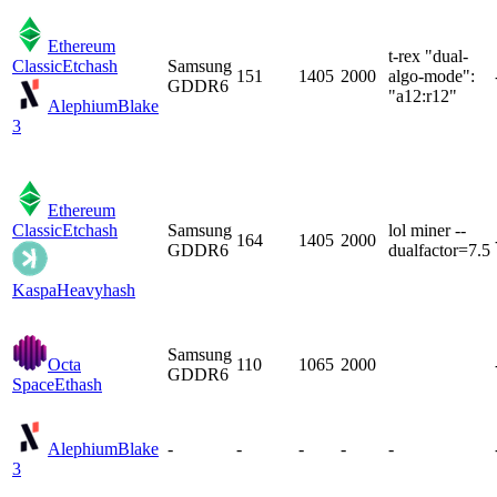
Ethereum
t-rex "dual-
Classic
Etchash
Samsung
151
1405
2000
algo-mode":
GDDR6
"a12:r12"
Alephium
Blake
3
Ethereum
Classic
Etchash
Samsung
lol miner --
164
1405
2000
GDDR6
dualfactor=7.5
Kaspa
Heavyhash
Samsung
Octa
110
1065
2000
GDDR6
Space
Ethash
Alephium
Blake
-
-
-
-
-
3