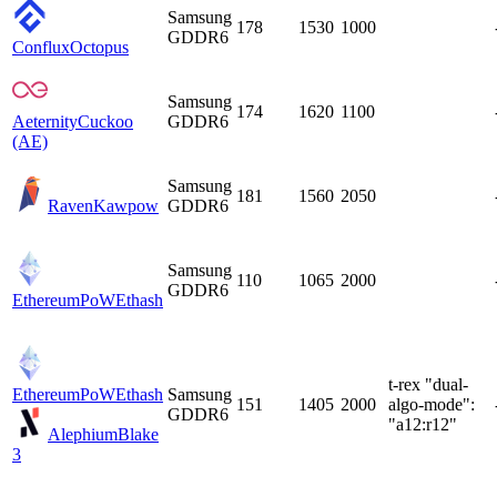
Samsung
178
1530
1000
GDDR6
Conflux
Octopus
Samsung
174
1620
1100
Aeternity
Cuckoo
GDDR6
(AE)
Samsung
181
1560
2050
Raven
Kawpow
GDDR6
Samsung
110
1065
2000
GDDR6
EthereumPoW
Ethash
t-rex "dual-
EthereumPoW
Ethash
Samsung
151
1405
2000
algo-mode":
GDDR6
"a12:r12"
Alephium
Blake
3