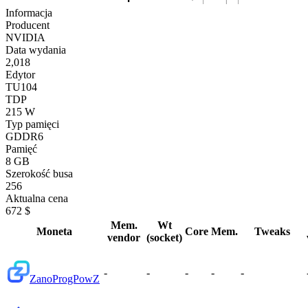
Informacja
Producent
NVIDIA
Data wydania
2,018
Edytor
TU104
TDP
215 W
Typ pamięci
GDDR6
Pamięć
8 GB
Szerokość busa
256
Aktualna cena
672 $
Mem.
Wt
Moneta
Core
Mem.
Tweaks
vendor
(socket)
-
-
-
-
-
Zano
ProgPowZ