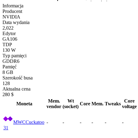
Informacja
Producent
NVIDIA
Data wydania
2,022
Edytor
GA106
TDP
130 W
Typ pamięci
GDDR6
Pamięć
8 GB
Szerokość busa
128
Aktualna cena
280 $
Mem.
Wt
Core
Moneta
Core
Mem.
Tweaks
vendor
(socket)
voltage
MWC
Cuckatoo
-
-
-
-
-
-
31