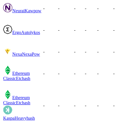
-
-
-
-
-
-
Neurai
Kawpow
-
-
-
-
-
-
Ergo
Autolykos
-
-
-
-
-
-
Nexa
NexaPow
Ethereum
-
-
-
-
-
-
Classic
Etchash
Ethereum
Classic
Etchash
-
-
-
-
-
-
Kaspa
Heavyhash