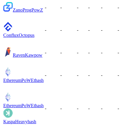
-
-
-
-
-
-
Zano
ProgPowZ
-
-
-
-
-
-
Conflux
Octopus
-
-
-
-
-
-
Raven
Kawpow
-
-
-
-
-
-
EthereumPoW
Ethash
EthereumPoW
Ethash
-
-
-
-
-
-
Kaspa
Heavyhash