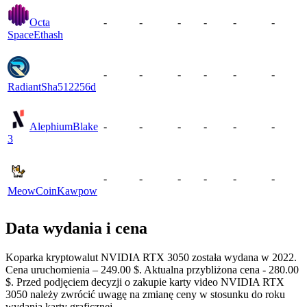
Octa
-
-
-
-
-
-
Space
Ethash
-
-
-
-
-
-
Radiant
Sha512256d
Alephium
Blake
-
-
-
-
-
-
3
-
-
-
-
-
-
MeowCoin
Kawpow
Data wydania i cena
Koparka kryptowalut NVIDIA RTX 3050 została wydana w 2022.
Cena uruchomienia – 249.00 $. Aktualna przybliżona cena - 280.00
$. Przed podjęciem decyzji o zakupie karty video NVIDIA RTX
3050 należy zwrócić uwagę na zmianę ceny w stosunku do roku
wydania karty graficznej.