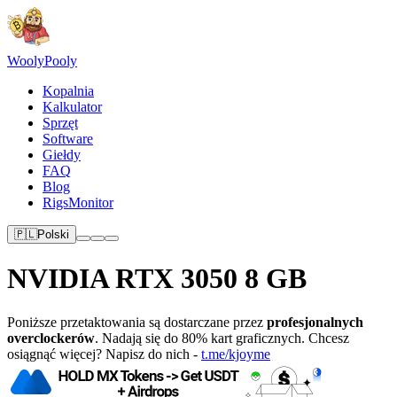
Wooly
Pooly
Kopalnia
Kalkulator
Sprzęt
Software
Giełdy
FAQ
Blog
RigsMonitor
🇵🇱
Polski
NVIDIA RTX 3050 8 GB
Poniższe przetaktowania są dostarczane przez
profesjonalnych
overclockerów
. Nadają się do 80% kart graficznych. Chcesz
osiągnąć więcej? Napisz do nich -
t.me/kjoyme