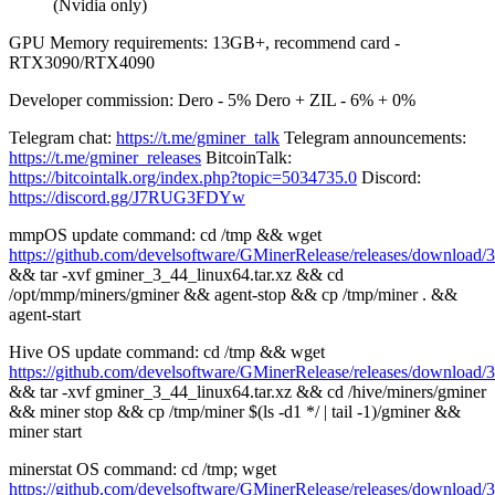
(Nvidia only)
GPU Memory requirements: 13GB+, recommend card -
RTX3090/RTX4090
Developer commission: Dero - 5% Dero + ZIL - 6% + 0%
Telegram chat:
https://t.me/gminer_talk
Telegram announcements:
https://t.me/gminer_releases
BitcoinTalk:
https://bitcointalk.org/index.php?topic=5034735.0
Discord:
https://discord.gg/J7RUG3FDYw
mmpOS update command: cd /tmp && wget
https://github.com/develsoftware/GMinerRelease/releases/download/
&& tar -xvf gminer_3_44_linux64.tar.xz && cd
/opt/mmp/miners/gminer && agent-stop && cp /tmp/miner . &&
agent-start
Hive OS update command: cd /tmp && wget
https://github.com/develsoftware/GMinerRelease/releases/download/
&& tar -xvf gminer_3_44_linux64.tar.xz && cd /hive/miners/gminer
&& miner stop && cp /tmp/miner $(ls -d1 */ | tail -1)/gminer &&
miner start
minerstat OS command: cd /tmp; wget
https://github.com/develsoftware/GMinerRelease/releases/download/