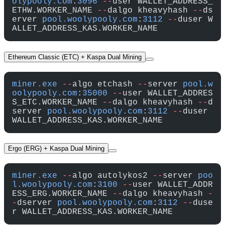
olypooly.com
:
3096
 --
user WALLET_ADDRESS_
ETHW.WORKER_NAME 
--
dalgo kheavyhash 
--
ds
erver 
pool.woolypooly.com
:
3112
 --
duser W
ALLET_ADDRESS_KAS.WORKER_NAME
Ethereum Classic (ETC) + Kaspa Dual Mining
miner.exe
 --
algo etchash 
--
server 
pool.w
oolypooly.com
:
35000
 --
user WALLET_ADDRES
S_ETC.WORKER_NAME 
--
dalgo kheavyhash 
--
d
server 
pool.woolypooly.com
:
3112
 --
duser 
WALLET_ADDRESS_KAS.WORKER_NAME
Ergo (ERG) + Kaspa Dual Mining
miner.exe
 --
algo autolykos2 
--
server 
poo
l.woolypooly.com
:
3100
 --
user WALLET_ADDR
ESS_ERG.WORKER_NAME 
--
dalgo kheavyhash 
-
-
dserver 
pool.woolypooly.com
:
3112
 --
duse
r WALLET_ADDRESS_KAS.WORKER_NAME