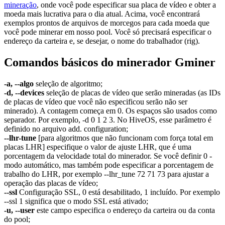
mineração
, onde você pode especificar sua placa de vídeo e obter a
moeda mais lucrativa para o dia atual. Acima, você encontrará
exemplos prontos de arquivos de morcegos para cada moeda que
você pode minerar em nosso pool. Você só precisará especificar o
endereço da carteira e, se desejar, o nome do trabalhador (rig).
Comandos básicos do minerador Gminer
-a, --algo
seleção de algoritmo;
-d, --devices
seleção de placas de vídeo que serão mineradas (as IDs
de placas de vídeo que você não especificou serão não ser
minerado). A contagem começa em 0. Os espaços são usados ​​como
separador. Por exemplo, -d 0 1 2 3. No HiveOS, esse parâmetro é
definido no arquivo add. configuration;
--lhr-tune
[para algoritmos que não funcionam com força total em
placas LHR] especifique o valor de ajuste LHR, que é uma
porcentagem da velocidade total do minerador. Se você definir 0 -
modo automático, mas também pode especificar a porcentagem de
trabalho do LHR, por exemplo --lhr_tune 72 71 73 para ajustar a
operação das placas de vídeo;
--ssl
Configuração SSL, 0 está desabilitado, 1 incluído. Por exemplo
--ssl 1 significa que o modo SSL está ativado;
-u, --user
este campo especifica o endereço da carteira ou da conta
do pool;