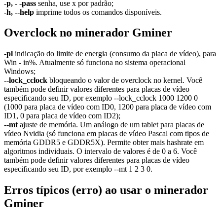
-p, - -pass
senha, use x por padrão;
-h, --help
imprime todos os comandos disponíveis.
Overclock no minerador Gminer
-pl
indicação do limite de energia (consumo da placa de vídeo), para
Win - in%. Atualmente só funciona no sistema operacional
Windows;
--lock_cclock
bloqueando o valor de overclock no kernel. Você
também pode definir valores diferentes para placas de vídeo
especificando seu ID, por exemplo --lock_cclock 1000 1200 0
(1000 para placa de vídeo com ID0, 1200 para placa de vídeo com
ID1, 0 para placa de vídeo com ID2);
--mt
ajuste de memória. Um análogo de um tablet para placas de
vídeo Nvidia (só funciona em placas de vídeo Pascal com tipos de
memória GDDR5 e GDDR5X). Permite obter mais hashrate em
algoritmos individuais. O intervalo de valores é de 0 a 6. Você
também pode definir valores diferentes para placas de vídeo
especificando seu ID, por exemplo --mt 1 2 3 0.
Erros típicos (erro) ao usar o minerador
Gminer