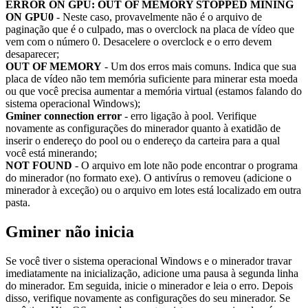
ERROR ON GPU: OUT OF MEMORY STOPPED MINING
ON GPU0
- Neste caso, provavelmente não é o arquivo de
paginação que é o culpado, mas o overclock na placa de vídeo que
vem com o número 0. Desacelere o overclock e o erro devem
desaparecer;
OUT OF MEMORY
- Um dos erros mais comuns. Indica que sua
placa de vídeo não tem memória suficiente para minerar esta moeda
ou que você precisa aumentar a memória virtual (estamos falando do
sistema operacional Windows);
Gminer connection error
- erro ligação à pool. Verifique
novamente as configurações do minerador quanto à exatidão de
inserir o endereço do pool ou o endereço da carteira para a qual
você está minerando;
NOT FOUND
- O arquivo em lote não pode encontrar o programa
do minerador (no formato exe). O antivírus o removeu (adicione o
minerador à exceção) ou o arquivo em lotes está localizado em outra
pasta.
Gminer não inicia
Se você tiver o sistema operacional Windows e o minerador travar
imediatamente na inicialização, adicione uma pausa à segunda linha
do minerador. Em seguida, inicie o minerador e leia o erro. Depois
disso, verifique novamente as configurações do seu minerador. Se