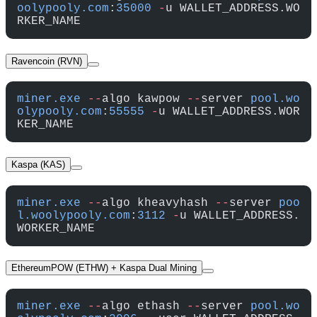
oolypooly.com
:
35000
 -
u WALLET_ADDRESS.WO
RKER_NAME
Ravencoin (RVN)
miner.exe
 --
algo kawpow 
--
server 
pool.wo
olypooly.com
:
55555
 -
u WALLET_ADDRESS.WOR
KER_NAME
Kaspa (KAS)
miner.exe
 --
algo kheavyhash 
--
server 
poo
l.woolypooly.com
:
3112
 -
u WALLET_ADDRESS.
WORKER_NAME
EthereumPOW (ETHW) + Kaspa Dual Mining
miner.exe
 --
algo ethash 
--
server 
pool.wo