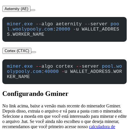
Aeternity (AE)
miner.exe
 --
algo aeternity 
--
server 
poo
l.woolypooly.com
:
20000
 -
u WALLET_ADDRES
S.WORKER_NAME
Cortex (CTXC)
miner.exe
 --
algo cortex 
--
server 
pool.wo
olypooly.com
:
40000
 -
u WALLET_ADDRESS.WOR
KER_NAME
Configurando Gminer
No link acima, baixe a versão mais recente do minerador Gminer.
Depois disso, extraia o arquivo e vá para a pasta com o minerador.
Selecione a moeda em que você está interessado para minerar e edite
o arquivo .bat. Se você ainda não escolheu o que deseja minerar,
recomendamos que você primeiro acesse nosso
calculadora de