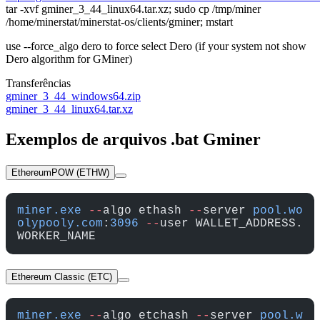
tar -xvf gminer_3_44_linux64.tar.xz; sudo cp /tmp/miner
/home/minerstat/minerstat-os/clients/gminer; mstart
use --force_algo dero to force select Dero (if your system not show
Dero algorithm for GMiner)
Transferências
gminer_3_44_windows64.zip
gminer_3_44_linux64.tar.xz
Exemplos de arquivos .bat Gminer
EthereumPOW (ETHW)
miner.exe
 --
algo ethash 
--
server 
pool.wo
olypooly.com
:
3096
 --
user WALLET_ADDRESS.
WORKER_NAME
Ethereum Classic (ETC)
miner.exe
 --
algo etchash 
--
server 
pool.w