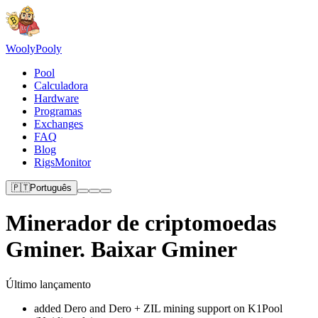
Wooly
Pooly
Pool
Calculadora
Hardware
Programas
Exchanges
FAQ
Blog
RigsMonitor
🇵🇹
Português
Minerador de criptomoedas
Gminer. Baixar Gminer
Último lançamento
added Dero and Dero + ZIL mining support on K1Pool