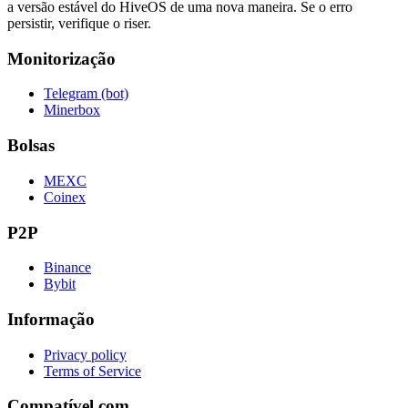
a versão estável do HiveOS de uma nova maneira. Se o erro
persistir, verifique o riser.
Monitorização
Telegram (bot)
Minerbox
Bolsas
MEXC
Coinex
P2P
Binance
Bybit
Informação
Privacy policy
Terms of Service
Compatível com