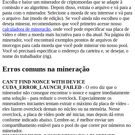
Escolha e baixe um minerador de criptomoedas que se adapte à
comissão e ao algoritmo. Depois disso, extraia o arquivo e vá para a
pasta com o minerador. Selecione a moeda de seu interesse e vá para
o arquivo .bat (modo de edição). Se você ainda não escolheu o que
deseja minerar, recomendamos que você primeiro acesse nosso
calculadora de mineração
, onde você pode especificar sua placa de
vídeo e obter a moeda mais lucrativa para o dia atual. Na página do
minerador, você encontrará exemplos prontos de arquivos de
morcegos para cada moeda que você pode minerar em nosso pool.
Você só precisará especificar o endereço da carteira e, se desejar, o
nome do trabalhador (rig).
Erros comuns na mineração
CAN'T FIND NONCE WITH DEVICE
CUDA_ERROR_LAUNCH_FAILED
- O erro diz que o
minerador não consegue encontrar o nonce e sugere imediatamente
uma solução - para reduzir o overclock. Especialmente os
mineradores iniciantes tentam extrair o máximo da placa de vídeo -
eles fazem overclock demais no núcleo ou na memória. Nesse
overclock, a placa de vídeo pode até iniciar, mas depois dá erros
conforme indicado abaixo. Lembre-se, é melhor enviar um
compartilhamento estável para o pool do que correr por números no
minerador.