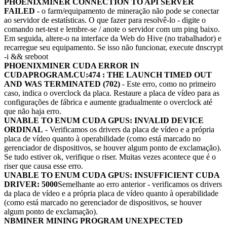
PHOENIXMINER CONNECTION TO API SERVER
FAILED
- o farm/equipamento de mineração não pode se conectar
ao servidor de estatísticas. O que fazer para resolvê-lo - digite o
comando net-test e lembre-se / anote o servidor com um ping baixo.
Em seguida, altere-o na interface da Web do Hive (no trabalhador) e
recarregue seu equipamento. Se isso não funcionar, execute dnscrypt
-i && sreboot
PHOENIXMINER CUDA ERROR IN
CUDAPROGRAM.CU:474 : THE LAUNCH TIMED OUT
AND WAS TERMINATED (702)
- Este erro, como no primeiro
caso, indica o overclock da placa. Restaure a placa de vídeo para as
configurações de fábrica e aumente gradualmente o overclock até
que não haja erro.
UNABLE TO ENUM CUDA GPUS: INVALID DEVICE
ORDINAL
- Verificamos os drivers da placa de vídeo e a própria
placa de vídeo quanto à operabilidade (como está marcado no
gerenciador de dispositivos, se houver algum ponto de exclamação).
Se tudo estiver ok, verifique o riser. Muitas vezes acontece que é o
riser que causa esse erro.
UNABLE TO ENUM CUDA GPUS: INSUFFICIENT CUDA
DRIVER: 5000
Semelhante ao erro anterior - verificamos os drivers
da placa de vídeo e a própria placa de vídeo quanto à operabilidade
(como está marcado no gerenciador de dispositivos, se houver
algum ponto de exclamação).
NBMINER MINING PROGRAM UNEXPECTED