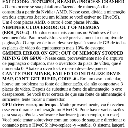
EXIT.CODE: -1073740791, REASON: PROCESS CRASHED
- O erro ocorre se sua plataforma/fazenda de mineração for
construída a partir da Nvidia+AMD. Nesse caso, divida a mineração
em dois arquivos .bat (ou um folheto se você estiver no HiveOS).
Um é com placas AMD, o outro é com placas Nvidia.
NBMINER CUDA ERROR: OUT OF MEMORY
(ERR_NO=2)
- Um dos erros mais comuns no Windows é ficar
sem memória. Para resolvê-lo - você precisa aumentar o arquivo de
paginação. O arquivo de troca deve ser igual à soma de GB de todas
as placas de vídeo do equipamento mais 10% do estoque.
GMINER ERROR ON GPU: OUT OF MEMORY STOPPED
MINING ON GPU0
- Nesse caso, provavelmente não é o arquivo
de paginação o culpado, mas o overclock da placa de vídeo, que é
numerada 0. Abaixe o overclock e o erro deve desaparecer.
CAN'T START MINER, FAILED TO INITIALIZE DEVIS
MAP, CAN'T GET BUSID, CODE -6
- Em um caso particular,
houve um problema na fonte de alimentação, ela não comportava 3
placas de vídeo. Depois de substituir a fonte de alimentação, o erro
desapareceu. Se você tiver certeza de que sua fonte de alimentação é
suficiente, tente trocar o minerador.
GPU driver error, no temps
- Muito provavelmente, você recebeu
esse erro durante a mineração no HiveOS. Pode haver várias razões
para sua aparência - software e hardware (por exemplo, um riser).
Você pode tentar sobreviver com um pouco de sangue e direcionar o
comando para o HiveOS: hive-replace -y --stable. O sistema lançará