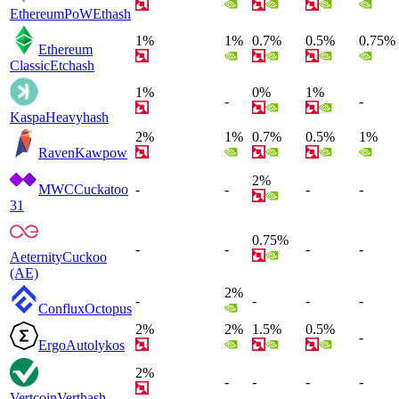
EthereumPoW
Ethash
1%
1%
0.7%
0.5%
0.75%
Ethereum
Classic
Etchash
1%
0%
1%
-
-
Kaspa
Heavyhash
2%
1%
0.7%
0.5%
1%
Raven
Kawpow
2%
MWC
Cuckatoo
-
-
-
-
31
0.75%
-
-
-
-
Aeternity
Cuckoo
(AE)
2%
-
-
-
-
Conflux
Octopus
2%
2%
1.5%
0.5%
-
Ergo
Autolykos
2%
-
-
-
-
Vertcoin
Verthash