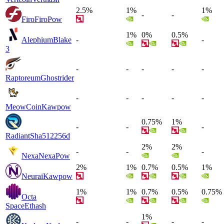
2.5%
1%
1%
-
-
Firo
FiroPow
1%
0%
0.5%
Alephium
Blake
-
-
3
-
-
-
-
-
Raptoreum
Ghostrider
-
-
-
-
-
MeowCoin
Kawpow
0.75%
1%
-
-
-
Radiant
Sha512256d
2%
2%
-
-
-
Nexa
NexaPow
2%
1%
0.7%
0.5%
1%
Neurai
Kawpow
1%
1%
0.7%
0.5%
0.75%
Octa
Space
Ethash
1%
-
-
-
-