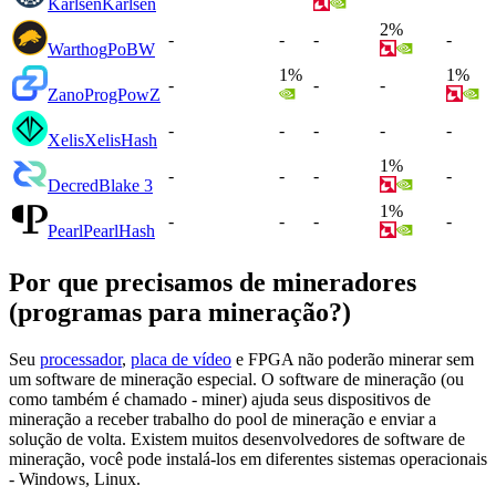
Karlsen
Karlsen
2%
-
-
-
-
Warthog
PoBW
1%
1%
-
-
-
Zano
ProgPowZ
-
-
-
-
-
Xelis
XelisHash
1%
-
-
-
-
Decred
Blake 3
1%
-
-
-
-
Pearl
PearlHash
Por que precisamos de mineradores
(programas para mineração?)
Seu
processador
,
placa de vídeo
e FPGA não poderão minerar sem
um software de mineração especial. O software de mineração (ou
como também é chamado - miner) ajuda seus dispositivos de
mineração a receber trabalho do pool de mineração e enviar a
solução de volta. Existem muitos desenvolvedores de software de
mineração, você pode instalá-los em diferentes sistemas operacionais
- Windows, Linux.