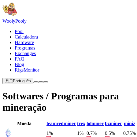
Wooly
Pooly
Pool
Calculadora
Hardware
Programas
Exchanges
FAQ
Blog
RigsMonitor
🇵🇹
Português
Softwares / Programas para
mineração
Moeda
teamredminer
trex
lolminer
bzminer
miniz
1%
1%
0.7%
0.5%
0.75%