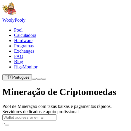
Wooly
Pooly
Pool
Calculadora
Hardware
Programas
Exchanges
FAQ
Blog
RigsMonitor
🇵🇹
Português
Mineração de Criptomoedas
Pool de Mineração com taxas baixas e pagamentos rápidos.
Servidores dedicados e apoio profissional
↵