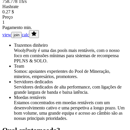
758.778 Th/s
Hashrate
0.27 $
Preço
1
Pagamento min.
view
calc
join
Trazemos dinheiro
WoolyPooly é uma das pools mais rentáveis, com o nosso
foco em comissões mínimas para sistemas de recompensa
PPLNS & SOLO.
Team
Somos: apoiantes experientes do Pool de Mineração,
mineiros, empresários, promotores.
Servidores dedicados
Servidores dedicados de alta performance, com ligações de
grande largura de banda e baixa latência.
Moedas rentáveis
Estamos concentrados em moedas rentáveis com um
desenvolvimento cativo e uma perspetiva a longo prazo. Um
bom volume, uma grande equipa e acesso ao câmbio são as
nossas principais prioridades.