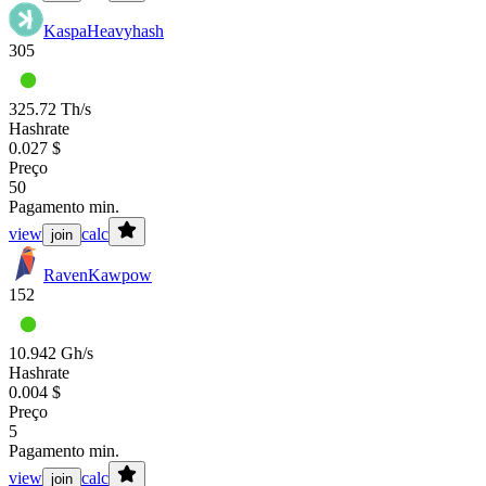
Kaspa
Heavyhash
305
325.72 Th/s
Hashrate
0.027 $
Preço
50
Pagamento min.
view
calc
join
Raven
Kawpow
152
10.942 Gh/s
Hashrate
0.004 $
Preço
5
Pagamento min.
view
calc
join