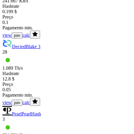
241.667 Kh/s
Hashrate
0.199 $
Preço
0.1
Pagamento min.
view
calc
join
Decred
Blake 3
28
1.089 Th/s
Hashrate
12.8 $
Preço
0.05
Pagamento min.
view
calc
join
Pearl
PearlHash
3