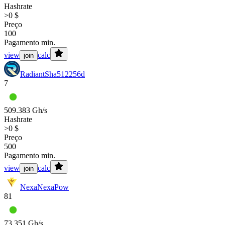
Hashrate
>0 $
Preço
100
Pagamento min.
view
calc
join
Radiant
Sha512256d
7
509.383 Gh/s
Hashrate
>0 $
Preço
500
Pagamento min.
view
calc
join
Nexa
NexaPow
81
73.351 Gh/s