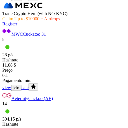
Trade Crypto Here (with NO KYC)
Claim Up to $10000 + Airdrops
Register
MWC
Cuckatoo 31
8
28 g/s
Hashrate
11.08 $
Preço
0.1
Pagamento min.
view
calc
join
Aeternity
Cuckoo (AE)
14
304.15 p/s
Hashrate