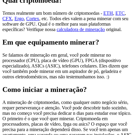
Qual criptomoeda?
Temos realmente um bom número de criptomoedas -
ETH
,
ETC
,
CFX
,
Ergo
,
Cortex
, etc. Todos eles valem a pena minerar com seu
software de GPU. Qual é o melhor para suas plataformas
específicas? Verifique nossa
calculadora de mineração
original.
Em que equipamento minerar?
Se falamos de mineração em geral, você pode minerar no
processador (CPU), placa de vídeo (GPU), FPGA (dispositivo
especializado), ASICs (ASIC), telefones celulares. Eles dizem que
você também pode minerar em um aspirador de pó, geladeira e
outros eletrodomésticos, mas não testemunhamos isso. :)
Como iniciar a mineração?
A mineração de criptomoedas, como qualquer outro negócio sério,
requer perseverança e atenção. Você pode descobrir tudo sozinho,
mas no começo você precisa dedicar n dias para estudar esse tópico.
O primeiro é o que você quer minerar. Criptomoeda em
processadores, placas de vídeo, fpga ou asics? O espaço que você
precisa para a mineração dependerá disso. Se você tem apenas um
apartamento, uma varanda ou uma garagem nas instalações, o ASIC