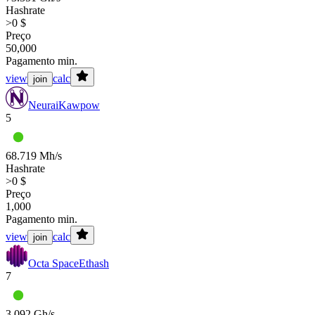
Hashrate
>0 $
Preço
50,000
Pagamento min.
view
calc
join
Neurai
Kawpow
5
68.719 Mh/s
Hashrate
>0 $
Preço
1,000
Pagamento min.
view
calc
join
Octa Space
Ethash
7
3.092 Gh/s