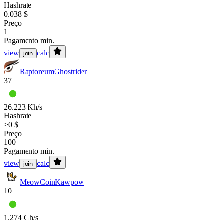
Hashrate
0.038 $
Preço
1
Pagamento min.
view
calc
join
Raptoreum
Ghostrider
37
26.223 Kh/s
Hashrate
>0 $
Preço
100
Pagamento min.
view
calc
join
MeowCoin
Kawpow
10
1.274 Gh/s