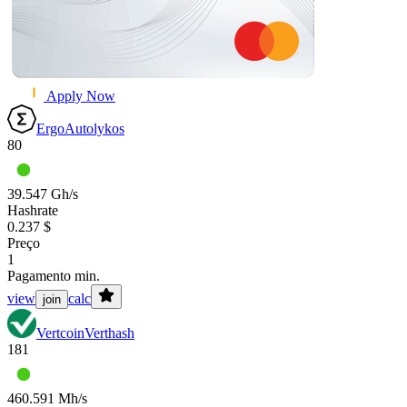
Apply Now
Ergo
Autolykos
80
39.547 Gh/s
Hashrate
0.237 $
Preço
1
Pagamento min.
view
calc
join
Vertcoin
Verthash
181
460.591 Mh/s