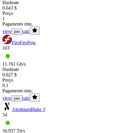
Hashrate
0.043 $
Preço
1
Pagamento min.
view
calc
join
Firo
FiroPow
103
11.761 Gh/s
Hashrate
0.627 $
Preço
0.1
Pagamento min.
view
calc
join
Alephium
Blake 3
34
30.957 Th/s