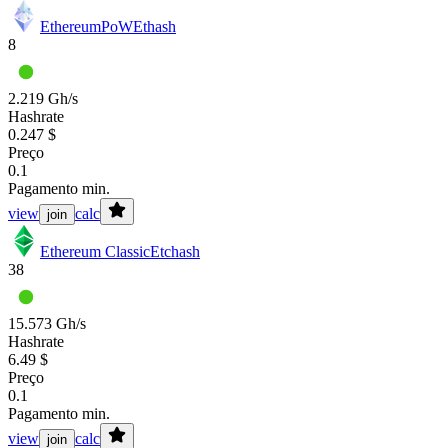
EthereumPoW
Ethash
8
2.219 Gh/s
Hashrate
0.247 $
Preço
0.1
Pagamento min.
view
calc
join
Ethereum Classic
Etchash
38
15.573 Gh/s
Hashrate
6.49 $
Preço
0.1
Pagamento min.
view
calc
join