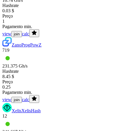
16.74 Gh/s
Hashrate
0.03 $
Preço
1
Pagamento min.
view
calc
join
Zano
ProgPowZ
719
231.375 Gh/s
Hashrate
8.45 $
Preço
0.25
Pagamento min.
view
calc
join
Xelis
XelisHash
12