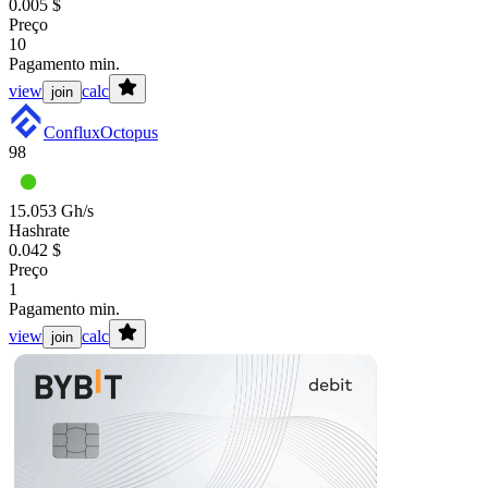
0.005 $
Preço
10
Pagamento min.
view
calc
join
Conflux
Octopus
98
15.053 Gh/s
Hashrate
0.042 $
Preço
1
Pagamento min.
view
calc
join