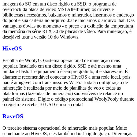
imagem do SO em um disco rígido ou SSD, o programa de
overclock da placa de vídeo MSI Afterburner, os drivers e
bibliotecas necessários, baixamos o minerador, inserimos o endereço
do pool e sua carteira no arquivo .bat e iniciamos o arquivo .bat. Das
vantagens óbvias no momento - o preço e a exibição da temperatura
da memória da série RTX 30 de placas de vídeo. Para mineração, é
desejável usar a versão 10 do Windows.
HiveOS
Escolha de Wooly! O sistema operacional de mineração mais
popular. Instalado em um disco rígido, SSD e até mesmo uma
unidade flash. 1 equipamento é sempre gratuito, 4 é shareware. É
altamente recomendável conectar o HiveOS a uma rede local, pois
não é amigável com transmissores Wi-Fi. Toda a configuração de
mineração é realizada por meio de planilhas de voo e todas as
plataformas (fazendas de mineração) são visíveis de relance no
painel do sistema. Digite o código promocional WoolyPooly durante
o registro e receba 10 USD em sua conta!
RaveOS
O terceiro sistema operacional de mineração mais popular. Muito
semelhante ao HiveOS, eles também dão 1 rig de graça. Diferenças