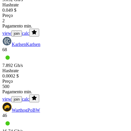
Hashrate
0.049 $
Preço
2
Pagamento min.
view
calc
join
Karlsen
Karlsen
68
7.892 Gh/s
Hashrate
0.0002 $
Preço
500
Pagamento min.
view
calc
join
Warthog
PoBW
46