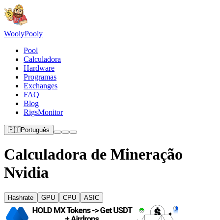
Wooly
Pooly
Pool
Calculadora
Hardware
Programas
Exchanges
FAQ
Blog
RigsMonitor
🇵🇹
Português
Calculadora de Mineração
Nvidia
Hashrate
GPU
CPU
ASIC