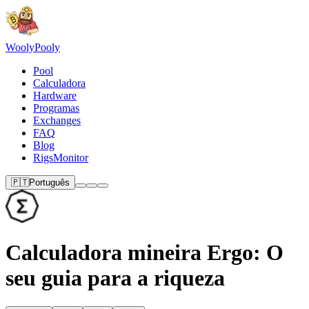
Wooly
Pooly
Pool
Calculadora
Hardware
Programas
Exchanges
FAQ
Blog
RigsMonitor
🇵🇹
Português
Calculadora mineira Ergo: O
seu guia para a riqueza