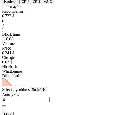
Hashrate
GPU
CPU
ASIC
Informação
Recompensa
0.723 $
(
3
)
Block time
116.68
Volume
Preço
0.241 $
Change
0.02 $
Nicehash
Whattomine
Dificuldade
Select algorithms
Redefinir
Autolykos
Mh/s