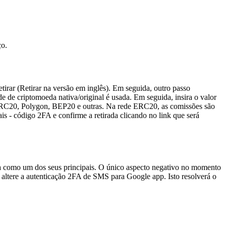
ço.
etirar (Retirar na versão em inglês). Em seguida, outro passo
e de criptomoeda nativa/original é usada. Em seguida, insira o valor
, ERC20, Polygon, BEP20 e outras. Na rede ERC20, as comissões são
ais - código 2FA e confirme a retirada clicando no link que será
ça como um dos seus principais. O único aspecto negativo no momento
ere a autenticação 2FA de SMS para Google app. Isto resolverá o