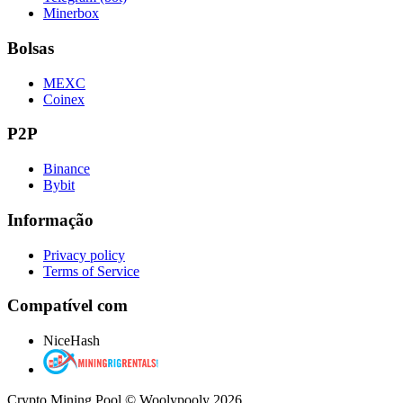
Minerbox
Bolsas
MEXC
Coinex
P2P
Binance
Bybit
Informação
Privacy policy
Terms of Service
Compatível com
NiceHash
Crypto Mining Pool © Woolypooly 2026