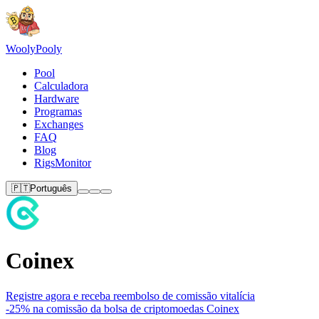
Wooly
Pooly
Pool
Calculadora
Hardware
Programas
Exchanges
FAQ
Blog
RigsMonitor
🇵🇹
Português
Coinex
Registre
agora e receba reembolso de comissão vitalícia
-25% na comissão da bolsa de criptomoedas Coinex