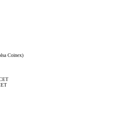
olsa Coinex)
e CET
 CET