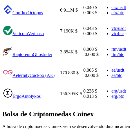
0.040 $
cfx/usdt
6.911M $
Conflux
Octopus
0.003 $
cfx/btc
0.043 $
vtc/usdt
7.190K $
Vertcoin
Verthash
0.000 $
vtc/btc
0.000 $
rtm/usdt
3.854K $
Raptoreum
Ghostrider
-0.000 $
rtm/btc
0.005 $
ae/usdt
170.830 $
Aeternity
Cuckoo (AE)
-0.000 $
ae/btc
0.236 $
erg/usdt
156.395K $
Ergo
Autolykos
0.013 $
erg/btc
Bolsa de Criptomoedas Coinex
A bolsa de criptomoedas Coinex vem se desenvolvendo dinamicamente