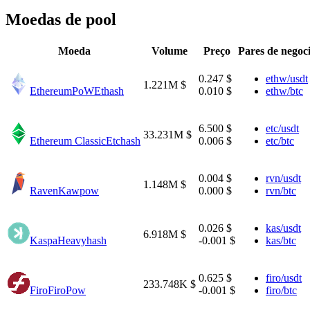
Moedas de pool
Moeda
Volume
Preço
Pares de negoc
0.247 $
ethw/usdt
1.221M $
EthereumPoW
Ethash
0.010 $
ethw/btc
6.500 $
etc/usdt
33.231M $
Ethereum Classic
Etchash
0.006 $
etc/btc
0.004 $
rvn/usdt
1.148M $
Raven
Kawpow
0.000 $
rvn/btc
0.026 $
kas/usdt
6.918M $
Kaspa
Heavyhash
-0.001 $
kas/btc
0.625 $
firo/usdt
233.748K $
Firo
FiroPow
-0.001 $
firo/btc