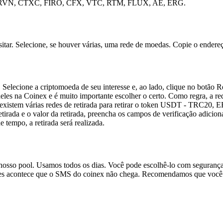
TC, RVN, CTXC, FIRO, CFX, VTC, RTM, FLUX, AE, ERG.
sitar. Selecione, se houver várias, uma rede de moedas. Copie o endere
 Selecione a criptomoeda de seu interesse e, ao lado, clique no botão R
les na Coinex e é muito importante escolher o certo. Como regra, a red
, existem várias redes de retirada para retirar o token USDT - TRC20
retirada e o valor da retirada, preencha os campos de verificação adicion
 tempo, a retirada será realizada.
 nosso pool. Usamos todos os dias. Você pode escolhê-lo com seguran
 acontece que o SMS do coinex não chega. Recomendamos que você alt