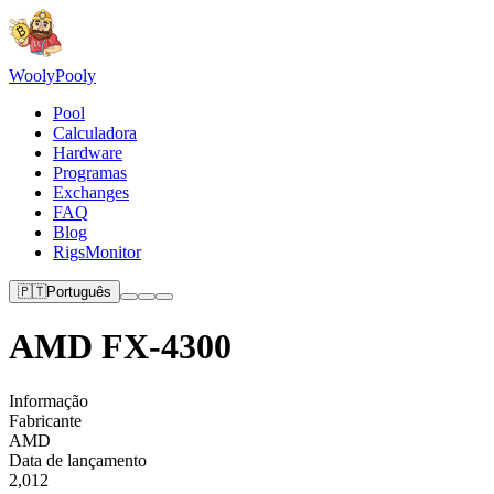
Wooly
Pooly
Pool
Calculadora
Hardware
Programas
Exchanges
FAQ
Blog
RigsMonitor
🇵🇹
Português
AMD FX-4300
Informação
Fabricante
AMD
Data de lançamento
2,012