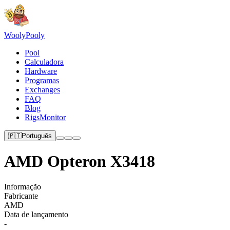
Wooly
Pooly
Pool
Calculadora
Hardware
Programas
Exchanges
FAQ
Blog
RigsMonitor
🇵🇹
Português
AMD Opteron X3418
Informação
Fabricante
AMD
Data de lançamento
-